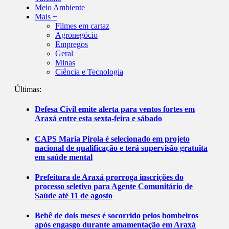
Meio Ambiente
Mais +
Filmes em cartaz
Agronegócio
Empregos
Geral
Minas
Ciência e Tecnologia
Últimas:
Defesa Civil emite alerta para ventos fortes em
Araxá entre esta sexta-feira e sábado
CAPS Maria Pirola é selecionado em projeto
nacional de qualificação e terá supervisão gratuita
em saúde mental
Prefeitura de Araxá prorroga inscrições do
processo seletivo para Agente Comunitário de
Saúde até 11 de agosto
Bebê de dois meses é socorrido pelos bombeiros
após engasgo durante amamentação em Araxá