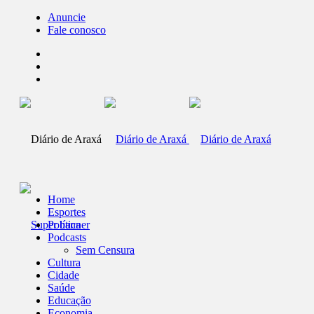
Anuncie
Fale conosco
Home
Esportes
Política
Podcasts
Sem Censura
Cultura
Cidade
Saúde
Educação
Economia