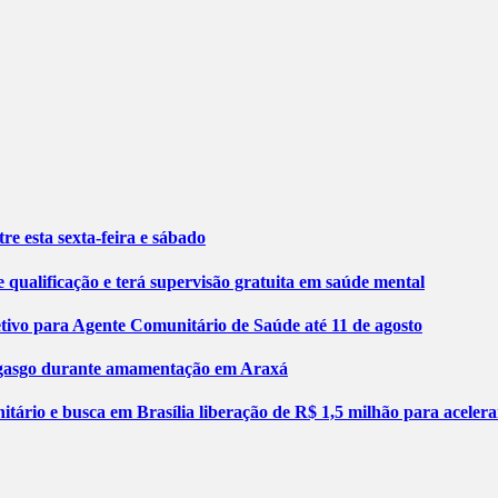
re esta sexta-feira e sábado
 qualificação e terá supervisão gratuita em saúde mental
etivo para Agente Comunitário de Saúde até 11 de agosto
engasgo durante amamentação em Araxá
tário e busca em Brasília liberação de R$ 1,5 milhão para aceler