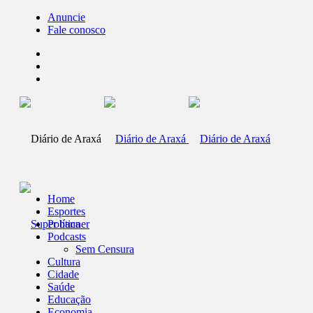
Anuncie
Fale conosco
Home
Esportes
Política
Podcasts
Sem Censura
Cultura
Cidade
Saúde
Educação
Economia