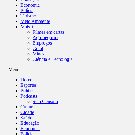
Economia
Polícia
Turismo
Meio Ambiente
Mais +
Filmes em cartaz
Agronegócio
Empregos
Geral
Minas
Ciência e Tecnologia
Menu
Home
Esportes
Política
Podcasts
Sem Censura
Cultura
Cidade
Saúde
Educação
Economia
Polícia