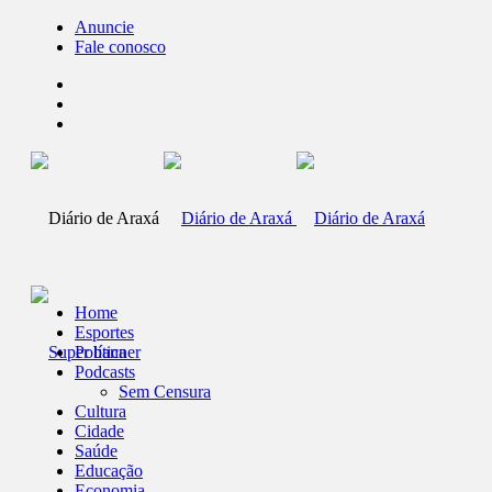
Anuncie
Fale conosco
Home
Esportes
Política
Podcasts
Sem Censura
Cultura
Cidade
Saúde
Educação
Economia