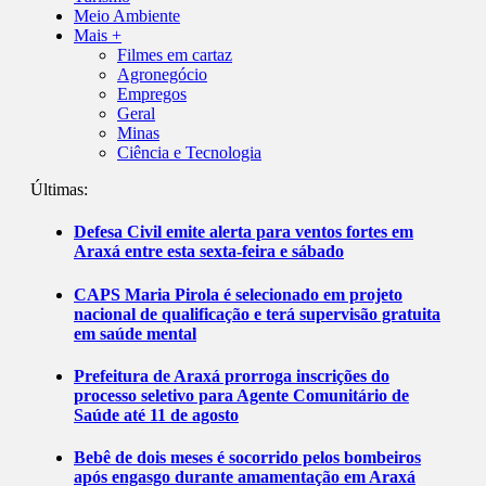
Meio Ambiente
Mais +
Filmes em cartaz
Agronegócio
Empregos
Geral
Minas
Ciência e Tecnologia
Últimas:
Defesa Civil emite alerta para ventos fortes em
Araxá entre esta sexta-feira e sábado
CAPS Maria Pirola é selecionado em projeto
nacional de qualificação e terá supervisão gratuita
em saúde mental
Prefeitura de Araxá prorroga inscrições do
processo seletivo para Agente Comunitário de
Saúde até 11 de agosto
Bebê de dois meses é socorrido pelos bombeiros
após engasgo durante amamentação em Araxá