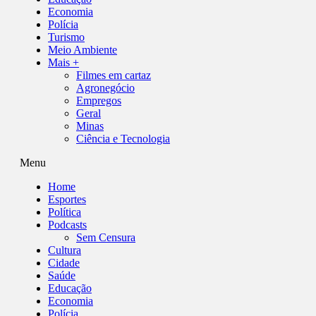
Economia
Polícia
Turismo
Meio Ambiente
Mais +
Filmes em cartaz
Agronegócio
Empregos
Geral
Minas
Ciência e Tecnologia
Menu
Home
Esportes
Política
Podcasts
Sem Censura
Cultura
Cidade
Saúde
Educação
Economia
Polícia