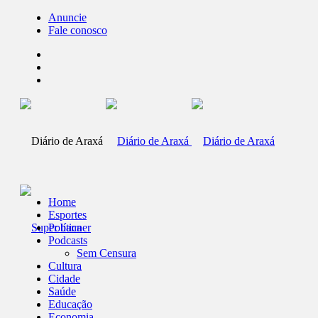
Anuncie
Fale conosco
Home
Esportes
Política
Podcasts
Sem Censura
Cultura
Cidade
Saúde
Educação
Economia