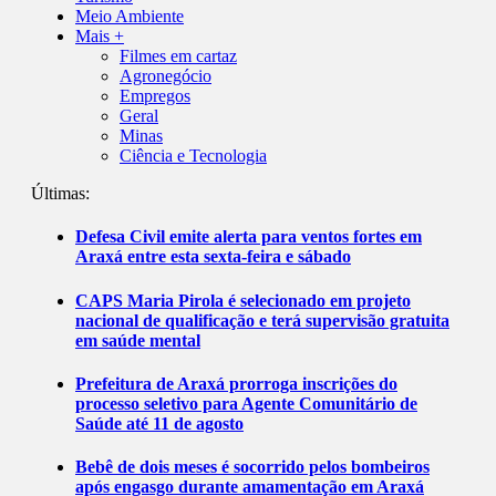
Meio Ambiente
Mais +
Filmes em cartaz
Agronegócio
Empregos
Geral
Minas
Ciência e Tecnologia
Últimas:
Defesa Civil emite alerta para ventos fortes em
Araxá entre esta sexta-feira e sábado
CAPS Maria Pirola é selecionado em projeto
nacional de qualificação e terá supervisão gratuita
em saúde mental
Prefeitura de Araxá prorroga inscrições do
processo seletivo para Agente Comunitário de
Saúde até 11 de agosto
Bebê de dois meses é socorrido pelos bombeiros
após engasgo durante amamentação em Araxá