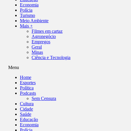
Economia
Polícia
Turismo
Meio Ambiente
Mais +
Filmes em cartaz
Agronegócio
Empregos
Geral
Minas
Ciência e Tecnologia
Menu
Home
Esportes
Política
Podcasts
Sem Censura
Cultura
Cidade
Saúde
Educação
Economia
Polícia