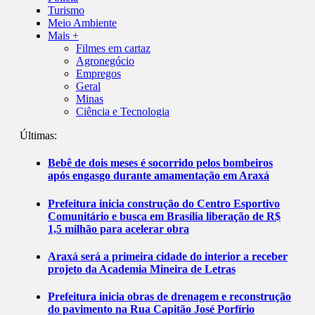
Turismo
Meio Ambiente
Mais +
Filmes em cartaz
Agronegócio
Empregos
Geral
Minas
Ciência e Tecnologia
Últimas:
Bebê de dois meses é socorrido pelos bombeiros
após engasgo durante amamentação em Araxá
Prefeitura inicia construção do Centro Esportivo
Comunitário e busca em Brasília liberação de R$
1,5 milhão para acelerar obra
Araxá será a primeira cidade do interior a receber
projeto da Academia Mineira de Letras
Prefeitura inicia obras de drenagem e reconstrução
do pavimento na Rua Capitão José Porfírio