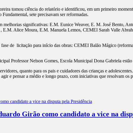
eira tomou ciência do relatório e identificou, em um primeiro momento
o Fundamental, sete precisavam ser reformadas.
am melhorias significativas: E.M. Eunice Weaver, E. M. José Bento, 
 , E.M. Alice Moura, E.M. Manuela Lemos, CEMEI Sarah Valle Abrah
 fase de licitação para início das obras: CEMEI Balão Mágico (reforma
pal Professor Nelson Gomes, Escola Municipal Dona Gabriela estão incl
 servidores, quanto para os pais e cuidadores das crianças e adolescen
 agir e pensar a médio e longo prazo, com iniciativas que resolvam os 
rdo Girão como candidato a vice na dispu