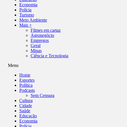
Economia
Polícia
Turismo
Meio Ambiente
Mais +
Filmes em cartaz
Agronegócio
Empregos
Geral
Minas
Ciência e Tecnologia
Menu
Home
Esportes
Política
Podcasts
Sem Censura
Cultura
Cidade
Saúde
Educação
Economia
Polícia