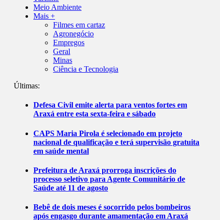
Meio Ambiente
Mais +
Filmes em cartaz
Agronegócio
Empregos
Geral
Minas
Ciência e Tecnologia
Últimas:
Defesa Civil emite alerta para ventos fortes em
Araxá entre esta sexta-feira e sábado
CAPS Maria Pirola é selecionado em projeto
nacional de qualificação e terá supervisão gratuita
em saúde mental
Prefeitura de Araxá prorroga inscrições do
processo seletivo para Agente Comunitário de
Saúde até 11 de agosto
Bebê de dois meses é socorrido pelos bombeiros
após engasgo durante amamentação em Araxá