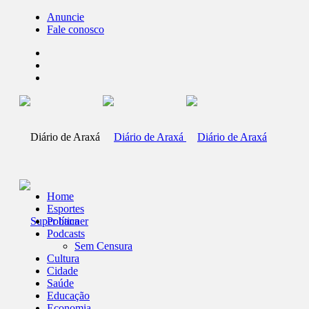
Anuncie
Fale conosco
Home
Esportes
Política
Podcasts
Sem Censura
Cultura
Cidade
Saúde
Educação
Economia