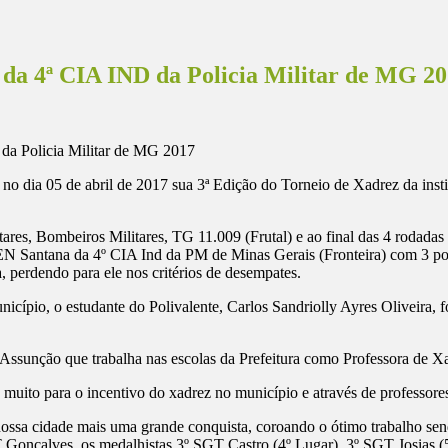
da 4ª CIA IND da Policia Militar de MG 2
no dia 05 de abril de 2017 sua 3ª Edição do Torneio de Xadrez da instit
ilitares, Bombeiros Militares, TG 11.009 (Frutal) e ao final das 4 ro
EN Santana da 4º CIA Ind da PM de Minas Gerais (Fronteira) com 3 p
perdendo para ele nos critérios de desempates.
nicípio, o estudante do Polivalente, Carlos Sandriolly Ayres Oliveira,
o Assunção que trabalha nas escolas da Prefeitura como Professora de X
to para o incentivo do xadrez no município e através de professores e 
ossa cidade mais uma grande conquista, coroando o ótimo trabalho send
Gonçalves, os medalhistas 3º SGT Castro (4º Lugar), 3º SGT Josias (5