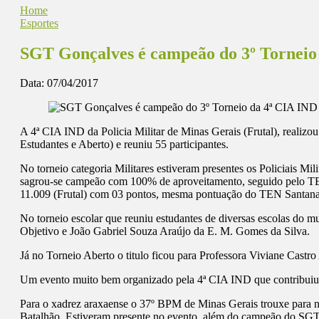
Home
Esportes
SGT Gonçalves é campeão do 3º Torneio 
Data:
07/04/2017
A 4ª CIA IND da Policia Militar de Minas Gerais (Frutal), realizou 
Estudantes e Aberto) e reuniu 55 participantes.
No torneio categoria Militares estiveram presentes os Policiais M
sagrou-se campeão com 100% de aproveitamento, seguido pelo T
11.009 (Frutal) com 03 pontos, mesma pontuação do TEN Santana, 
No torneio escolar que reuniu estudantes de diversas escolas do mu
Objetivo e João Gabriel Souza Araújo da E. M. Gomes da Silva.
Já no Torneio Aberto o titulo ficou para Professora Viviane Castr
Um evento muito bem organizado pela 4ª CIA IND que contribuiu mui
Para o xadrez araxaense o 37º BPM de Minas Gerais trouxe para n
Batalhão. Estiveram presente no evento, além do campeão do SGT 