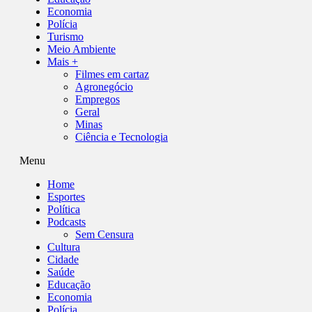
Economia
Polícia
Turismo
Meio Ambiente
Mais +
Filmes em cartaz
Agronegócio
Empregos
Geral
Minas
Ciência e Tecnologia
Menu
Home
Esportes
Política
Podcasts
Sem Censura
Cultura
Cidade
Saúde
Educação
Economia
Polícia