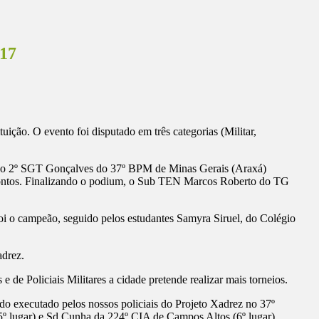
017
uição. O evento foi disputado em três categorias (Militar,
dadas o 2º SGT Gonçalves do 37º BPM de Minas Gerais (Araxá)
ontos. Finalizando o podium, o Sub TEN Marcos Roberto do TG
 foi o campeão, seguido pelos estudantes Samyra Siruel, do Colégio
adrez.
de Policiais Militares a cidade pretende realizar mais torneios.
o executado pelos nossos policiais do Projeto Xadrez no 37º
º lugar) e Sd Cunha da 224º CIA de Campos Altos (6º lugar).