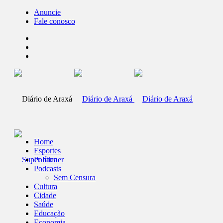
Anuncie
Fale conosco
Home
Esportes
Política
Podcasts
Sem Censura
Cultura
Cidade
Saúde
Educação
Economia