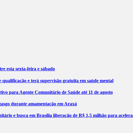
re esta sexta-feira e sábado
 qualificação e terá supervisão gratuita em saúde mental
etivo para Agente Comunitário de Saúde até 11 de agosto
engasgo durante amamentação em Araxá
tário e busca em Brasília liberação de R$ 1,5 milhão para aceler