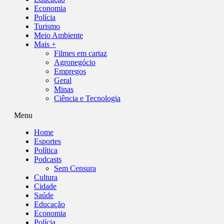
Economia
Polícia
Turismo
Meio Ambiente
Mais +
Filmes em cartaz
Agronegócio
Empregos
Geral
Minas
Ciência e Tecnologia
Menu
Home
Esportes
Política
Podcasts
Sem Censura
Cultura
Cidade
Saúde
Educação
Economia
Polícia