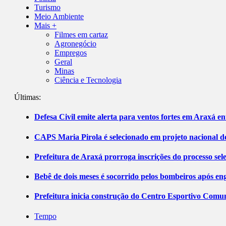
Turismo
Meio Ambiente
Mais +
Filmes em cartaz
Agronegócio
Empregos
Geral
Minas
Ciência e Tecnologia
Últimas:
Defesa Civil emite alerta para ventos fortes em Araxá ent
CAPS Maria Pirola é selecionado em projeto nacional de
Prefeitura de Araxá prorroga inscrições do processo sel
Bebê de dois meses é socorrido pelos bombeiros após 
Prefeitura inicia construção do Centro Esportivo Comuni
Tempo