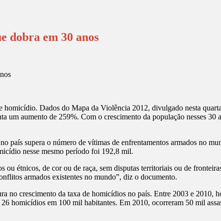
que dobra em 30 anos
de homicídio. Dados do Mapa da Violência 2012, divulgado nesta quarta
enta um aumento de 259%. Com o crescimento da população nesses 30 a
o no país supera o número de vítimas de enfrentamentos armados no mu
micídio nesse mesmo período foi 192,8 mil.
ou étnicos, de cor ou de raça, sem disputas territoriais ou de fronteira
onflitos armados existentes no mundo”, diz o documento.
ra no crescimento da taxa de homicídios no país. Entre 2003 e 2010, ho
e 26 homicídios em 100 mil habitantes. Em 2010, ocorreram 50 mil assas