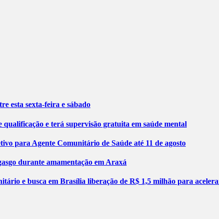
re esta sexta-feira e sábado
 qualificação e terá supervisão gratuita em saúde mental
etivo para Agente Comunitário de Saúde até 11 de agosto
engasgo durante amamentação em Araxá
tário e busca em Brasília liberação de R$ 1,5 milhão para aceler