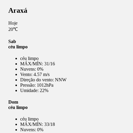
Araxá
Hoje
20℃
Sab
céu limpo
céu limpo
MÁX/MÍN:
31/16
Nuvens:
0%
Vento:
4.57 m/s
Direção do vento:
NNW
Pressão:
1012hPa
Umidade:
22%
Dom
céu limpo
céu limpo
MÁX/MÍN:
33/18
Nuvens:
0%