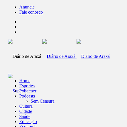
Anuncie
Fale conosco
Home
Esportes
Política
Podcasts
Sem Censura
Cultura
Cidade
Saúde
Educação
Economia