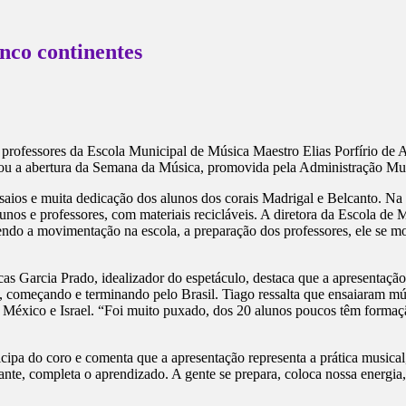
nco continentes
e professores da Escola Municipal de Música Maestro Elias Porfírio d
cou a abertura da Semana da Música, promovida pela Administração Mu
aios e muita dedicação dos alunos dos corais Madrigal e Belcanto. Na
unos e professores, com materiais recicláveis. A diretora da Escola de M
ndo a movimentação na escola, a preparação dos professores, ele se mo
Lucas Garcia Prado, idealizador do espetáculo, destaca que a apresentaçã
 começando e terminando pelo Brasil. Tiago ressalta que ensaiaram músi
, México e Israel. “Foi muito puxado, dos 20 alunos poucos têm formaç
ticipa do coro e comenta que a apresentação representa a prática musica
nte, completa o aprendizado. A gente se prepara, coloca nossa energia,