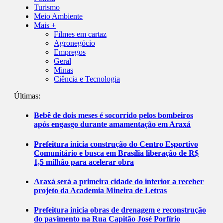
Turismo
Meio Ambiente
Mais +
Filmes em cartaz
Agronegócio
Empregos
Geral
Minas
Ciência e Tecnologia
Últimas:
Bebê de dois meses é socorrido pelos bombeiros
após engasgo durante amamentação em Araxá
Prefeitura inicia construção do Centro Esportivo
Comunitário e busca em Brasília liberação de R$
1,5 milhão para acelerar obra
Araxá será a primeira cidade do interior a receber
projeto da Academia Mineira de Letras
Prefeitura inicia obras de drenagem e reconstrução
do pavimento na Rua Capitão José Porfírio