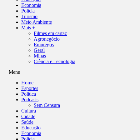
Economia
Polícia
Turismo
Meio Ambiente
Mais +
Filmes em cartaz
Agronegócio
Empregos
Geral
Minas
Ciência e Tecnologia
Menu
Home
Esportes
Política
Podcasts
Sem Censura
Cultura
Cidade
Saúde
Educação
Economia
Polícia