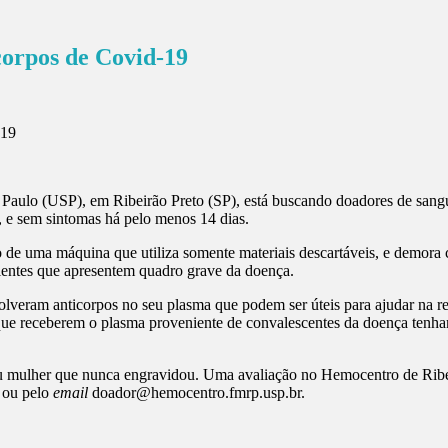
corpos de Covid-19
ulo (USP), em Ribeirão Preto (SP), está buscando doadores de sangue
o, e sem sintomas há pelo menos 14 dias.
de uma máquina que utiliza somente materiais descartáveis, e demora c
cientes que apresentem quadro grave da doença.
olveram anticorpos no seu plasma que podem ser úteis para ajudar na 
ue receberem o plasma proveniente de convalescentes da doença tenha
ou mulher que nunca engravidou. Uma avaliação no Hemocentro de Ribei
 ou pelo
email
doador@hemocentro.fmrp.usp.br
.