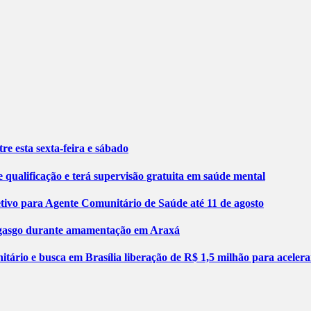
re esta sexta-feira e sábado
 qualificação e terá supervisão gratuita em saúde mental
etivo para Agente Comunitário de Saúde até 11 de agosto
engasgo durante amamentação em Araxá
tário e busca em Brasília liberação de R$ 1,5 milhão para aceler