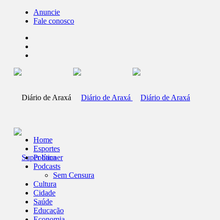
Anuncie
Fale conosco
Home
Esportes
Política
Podcasts
Sem Censura
Cultura
Cidade
Saúde
Educação
Economia