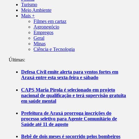
Turismo
Meio Ambiente
Mais +
Filmes em cartaz
Agronegócio
Empregos
Geral
Minas
Ciência e Tecnologia
Últimas:
Defesa Civil emite alerta para ventos fortes em
Araxá entre esta sexta-feira e sábado
CAPS Maria Pirola é selecionado em projeto
nacional de qualificação e terá supervisão gratuita
em saúde mental
Prefeitura de Araxá prorroga inscrições do
processo seletivo para Agente Comunitário de
Saúde até 11 de agosto
Bebê de dois meses é socorrido pelos bombeiros