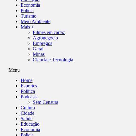
Economia
Polícia
Turismo
Meio Ambiente
Mais +
Filmes em cartaz
Agronegócio
Empregos
Geral
Minas
Ciência e Tecnologia
Menu
Home
Esportes
Política
Podcasts
Sem Censura
Cultura
Cidade
Saúde
Educação
Economia
Polícia