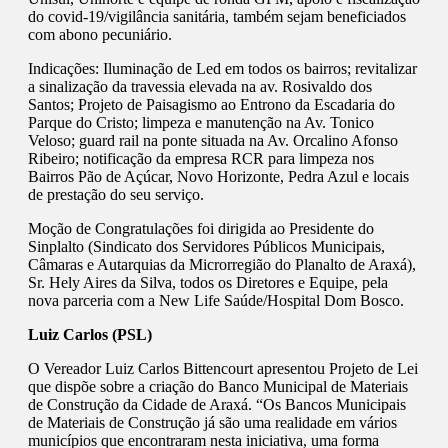
do covid-19/vigilância sanitária, também sejam beneficiados
com abono pecuniário.
Indicações: Iluminação de Led em todos os bairros; revitalizar
a sinalização da travessia elevada na av. Rosivaldo dos
Santos; Projeto de Paisagismo ao Entrono da Escadaria do
Parque do Cristo; limpeza e manutenção na Av. Tonico
Veloso; guard rail na ponte situada na Av. Orcalino Afonso
Ribeiro; notificação da empresa RCR para limpeza nos
Bairros Pão de Açúcar, Novo Horizonte, Pedra Azul e locais
de prestação do seu serviço.
Moção de Congratulações foi dirigida ao Presidente do
Sinplalto (Sindicato dos Servidores Públicos Municipais,
Câmaras e Autarquias da Microrregião do Planalto de Araxá),
Sr. Hely Aires da Silva, todos os Diretores e Equipe, pela
nova parceria com a New Life Saúde/Hospital Dom Bosco.
Luiz Carlos (PSL)
O Vereador Luiz Carlos Bittencourt apresentou Projeto de Lei
que dispõe sobre a criação do Banco Municipal de Materiais
de Construção da Cidade de Araxá. “Os Bancos Municipais
de Materiais de Construção já são uma realidade em vários
municípios que encontraram nesta iniciativa, uma forma