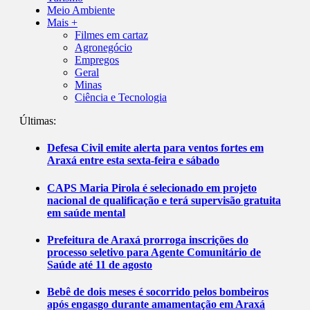
Meio Ambiente
Mais +
Filmes em cartaz
Agronegócio
Empregos
Geral
Minas
Ciência e Tecnologia
Últimas:
Defesa Civil emite alerta para ventos fortes em
Araxá entre esta sexta-feira e sábado
CAPS Maria Pirola é selecionado em projeto
nacional de qualificação e terá supervisão gratuita
em saúde mental
Prefeitura de Araxá prorroga inscrições do
processo seletivo para Agente Comunitário de
Saúde até 11 de agosto
Bebê de dois meses é socorrido pelos bombeiros
após engasgo durante amamentação em Araxá