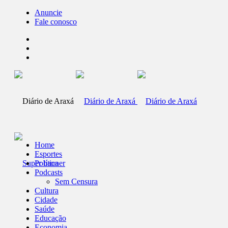
Anuncie
Fale conosco
Home
Esportes
Política
Podcasts
Sem Censura
Cultura
Cidade
Saúde
Educação
Economia