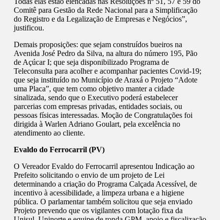
Todas elas estão elencadas nas Resoluções nº 51, 57 e 59 do
Comitê para Gestão da Rede Nacional para a Simplificação
do Registro e da Legalização de Empresas e Negócios”,
justificou.
Demais proposições: que sejam construídos bueiros na
Avenida José Pedro da Silva, na altura do número 195, Pão
de Açúcar I; que seja disponibilizado Programa de
Teleconsulta para acolher e acompanhar pacientes Covid-19;
que seja instituído no Município de Araxá o Projeto “Adote
uma Placa”, que tem como objetivo manter a cidade
sinalizada, sendo que o Executivo poderá estabelecer
parcerias com empresas privadas, entidades sociais, ou
pessoas físicas interessadas. Moção de Congratulações foi
dirigida à Warlen Adriano Goulart, pela excelência no
atendimento ao cliente.
Evaldo do Ferrocarril (PV)
O Vereador Evaldo do Ferrocarril apresentou Indicação ao
Prefeito solicitando o envio de um projeto de Lei
determinando a criação do Programa Calçada Acessível, de
incentivo à acessibilidade, a limpeza urbana e a higiene
pública. O parlamentar também solicitou que seja enviado
Projeto prevendo que os vigilantes com lotação fixa da
Unisul, Uninorte e equipe de ronda GPM, apoio e fiscalização