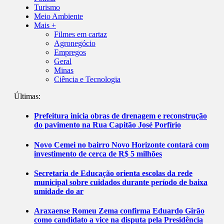
Turismo
Meio Ambiente
Mais +
Filmes em cartaz
Agronegócio
Empregos
Geral
Minas
Ciência e Tecnologia
Últimas:
Prefeitura inicia obras de drenagem e reconstrução
do pavimento na Rua Capitão José Porfírio
Novo Cemei no bairro Novo Horizonte contará com
investimento de cerca de R$ 5 milhões
Secretaria de Educação orienta escolas da rede
municipal sobre cuidados durante período de baixa
umidade do ar
Araxaense Romeu Zema confirma Eduardo Girão
como candidato a vice na disputa pela Presidência