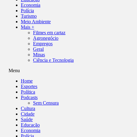
Economia
Polícia
Turismo
Meio Ambiente
Mais +
Filmes em cartaz
Agronegócio
Empregos
Geral
Minas
Ciência e Tecnologia
Menu
Home
Esportes
Política
Podcasts
Sem Censura
Cultura
Cidade
Saúde
Educação
Economia
Polícia