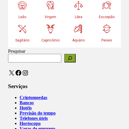
Pesquisar
X
Facebook
Instagram
Serviços
Criptomoedas
Bancos
Hotéis
Previsão do tempo
Telefones úteis
Horóscopo
Vagas de emprego