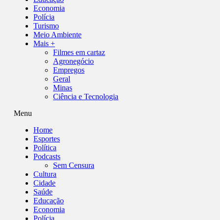
Economia
Polícia
Turismo
Meio Ambiente
Mais +
Filmes em cartaz
Agronegócio
Empregos
Geral
Minas
Ciência e Tecnologia
Menu
Home
Esportes
Política
Podcasts
Sem Censura
Cultura
Cidade
Saúde
Educação
Economia
Polícia