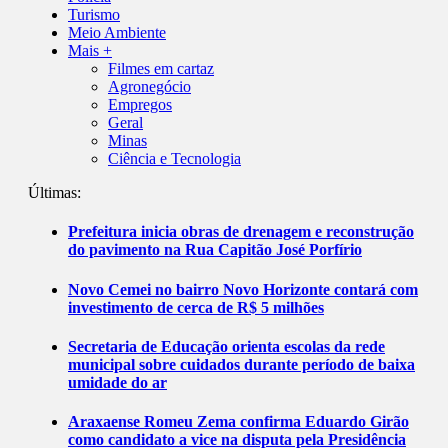
Turismo
Meio Ambiente
Mais +
Filmes em cartaz
Agronegócio
Empregos
Geral
Minas
Ciência e Tecnologia
Últimas:
Prefeitura inicia obras de drenagem e reconstrução
do pavimento na Rua Capitão José Porfírio
Novo Cemei no bairro Novo Horizonte contará com
investimento de cerca de R$ 5 milhões
Secretaria de Educação orienta escolas da rede
municipal sobre cuidados durante período de baixa
umidade do ar
Araxaense Romeu Zema confirma Eduardo Girão
como candidato a vice na disputa pela Presidência