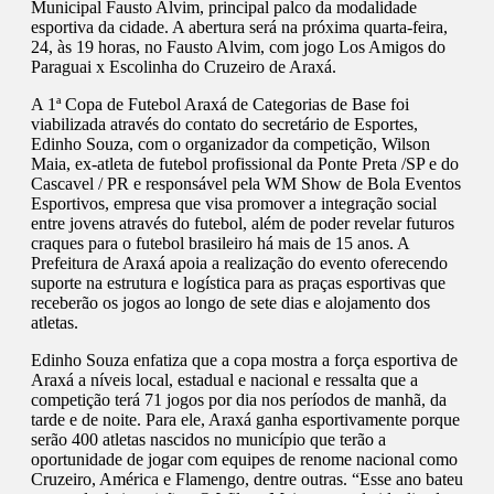
Municipal Fausto Alvim, principal palco da modalidade
esportiva da cidade. A abertura será na próxima quarta-feira,
24, às 19 horas, no Fausto Alvim, com jogo Los Amigos do
Paraguai x Escolinha do Cruzeiro de Araxá.
A 1ª Copa de Futebol Araxá de Categorias de Base foi
viabilizada através do contato do secretário de Esportes,
Edinho Souza, com o organizador da competição, Wilson
Maia, ex-atleta de futebol profissional da Ponte Preta /SP e do
Cascavel / PR e responsável pela WM Show de Bola Eventos
Esportivos, empresa que visa promover a integração social
entre jovens através do futebol, além de poder revelar futuros
craques para o futebol brasileiro há mais de 15 anos. A
Prefeitura de Araxá apoia a realização do evento oferecendo
suporte na estrutura e logística para as praças esportivas que
receberão os jogos ao longo de sete dias e alojamento dos
atletas.
Edinho Souza enfatiza que a copa mostra a força esportiva de
Araxá a níveis local, estadual e nacional e ressalta que a
competição terá 71 jogos por dia nos períodos de manhã, da
tarde e de noite. Para ele, Araxá ganha esportivamente porque
serão 400 atletas nascidos no município que terão a
oportunidade de jogar com equipes de renome nacional como
Cruzeiro, América e Flamengo, dentre outras. “Esse ano bateu