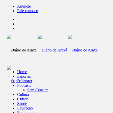
Anuncie
Fale conosco
Home
Esportes
Política
Podcasts
Sem Censura
Cultura
Cidade
Saúde
Educação
Economia