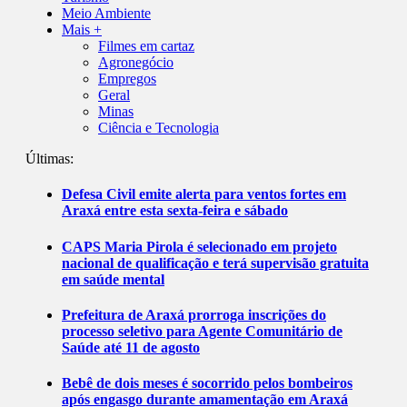
Meio Ambiente
Mais +
Filmes em cartaz
Agronegócio
Empregos
Geral
Minas
Ciência e Tecnologia
Últimas:
Defesa Civil emite alerta para ventos fortes em
Araxá entre esta sexta-feira e sábado
CAPS Maria Pirola é selecionado em projeto
nacional de qualificação e terá supervisão gratuita
em saúde mental
Prefeitura de Araxá prorroga inscrições do
processo seletivo para Agente Comunitário de
Saúde até 11 de agosto
Bebê de dois meses é socorrido pelos bombeiros
após engasgo durante amamentação em Araxá