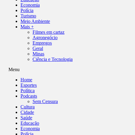
Economia
Polícia
Turismo
Meio Ambiente
Mais +
Filmes em cartaz
Agronegócio
Empregos
Geral
Minas
Ciência e Tecnologia
Menu
Home
Esportes
Política
Podcasts
Sem Censura
Cultura
Cidade
Saúde
Educação
Economia
Polícia