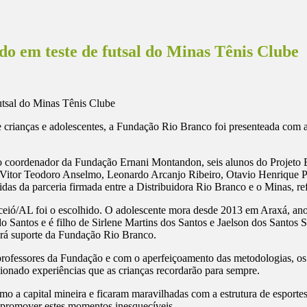
o em teste de futsal do Minas Tênis Clube
crianças e adolescentes, a Fundação Rio Branco foi presenteada com a 
 coordenador da Fundação Ernani Montandon, seis alunos do Projeto B
o Vitor Teodoro Anselmo, Leonardo Arcanjo Ribeiro, Otavio Henrique 
das da parceria firmada entre a Distribuidora Rio Branco e o Minas, ref
ceió/AL foi o escolhido. O adolescente mora desde 2013 em Araxá, ano
antos e é filho de Sirlene Martins dos Santos e Jaelson dos Santos Silv
erá suporte da Fundação Rio Branco.
rofessores da Fundação e com o aperfeiçoamento das metodologias, os 
nado experiências que as crianças recordarão para sempre.
omo a capital mineira e ficaram maravilhadas com a estrutura de esport
m promover estes momentos inesquecíveis.