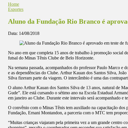
Home
Esportes
Aluno da Fundação Rio Branco é aprovad
Data:
14/08/2018
No ano em que completa 15 anos de trabalho à promoção social de 
futsal do Minas Tênis Clube de Belo Horizonte.
Na semana passada, acompanhados do professor Paulo Marco e do
e as dependências do Clube. Arthur Kauan dos Santos Silva, Joã
Silva fizeram parte da viagem. O intercâmbio é uma das contraparti
O aluno Arthur Kauan dos Santos Silva de 13 anos, natural de Ma
Gude”. Ele está cursando o sétimo ano na Escola Estadual Armando S
em janeiro ao Clube. Durante este intervalo será acompanhado e t
O convênio com o Minas Tênis tem auxiliado na capacitação dos p
Fundação, Ernani Montandon, a parceria com o MTC tem proporcio
“Muitas crianças viajaram pela primeira vez a um grande centro c
shopping”, ressalta o coordenador sem esconder sua satisfação e