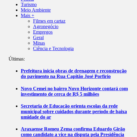
Turismo
Meio Ambiente
Mais +
Filmes em cartaz
Agronegócio
Empregos
Geral
Minas
Ciência e Tecnologia
Últimas:
Prefeitura inicia obras de drenagem e reconstrução
do pavimento na Rua Capitão José Porfírio
Novo Cemei no bairro Novo Horizonte contará com
investimento de cerca de R$ 5 milhões
Secretaria de Educação orienta escolas da rede
municipal sobre cuidados durante período de baixa
umidade do ar
Araxaense Romeu Zema confirma Eduardo Girão
como candidato a vice na disputa pela Presidência