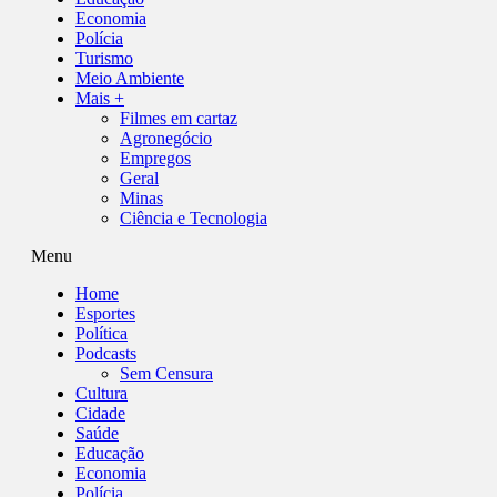
Economia
Polícia
Turismo
Meio Ambiente
Mais +
Filmes em cartaz
Agronegócio
Empregos
Geral
Minas
Ciência e Tecnologia
Menu
Home
Esportes
Política
Podcasts
Sem Censura
Cultura
Cidade
Saúde
Educação
Economia
Polícia