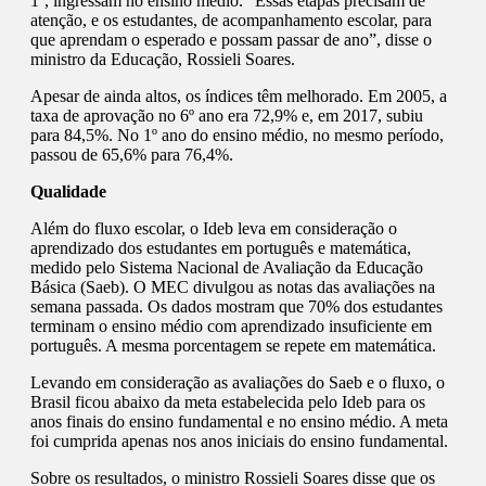
1º, ingressam no ensino médio. “Essas etapas precisam de
atenção, e os estudantes, de acompanhamento escolar, para
que aprendam o esperado e possam passar de ano”, disse o
ministro da Educação, Rossieli Soares.
Apesar de ainda altos, os índices têm melhorado. Em 2005, a
taxa de aprovação no 6º ano era 72,9% e, em 2017, subiu
para 84,5%. No 1º ano do ensino médio, no mesmo período,
passou de 65,6% para 76,4%.
Qualidade
Além do fluxo escolar, o Ideb leva em consideração o
aprendizado dos estudantes em português e matemática,
medido pelo Sistema Nacional de Avaliação da Educação
Básica (Saeb). O MEC divulgou as notas das avaliações na
semana passada. Os dados mostram que 70% dos estudantes
terminam o ensino médio com aprendizado insuficiente em
português. A mesma porcentagem se repete em matemática.
Levando em consideração as avaliações do Saeb e o fluxo, o
Brasil ficou abaixo da meta estabelecida pelo Ideb para os
anos finais do ensino fundamental e no ensino médio. A meta
foi cumprida apenas nos anos iniciais do ensino fundamental.
Sobre os resultados, o ministro Rossieli Soares disse que os