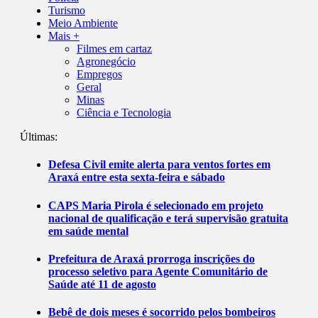
Turismo
Meio Ambiente
Mais +
Filmes em cartaz
Agronegócio
Empregos
Geral
Minas
Ciência e Tecnologia
Últimas:
Defesa Civil emite alerta para ventos fortes em
Araxá entre esta sexta-feira e sábado
CAPS Maria Pirola é selecionado em projeto
nacional de qualificação e terá supervisão gratuita
em saúde mental
Prefeitura de Araxá prorroga inscrições do
processo seletivo para Agente Comunitário de
Saúde até 11 de agosto
Bebê de dois meses é socorrido pelos bombeiros