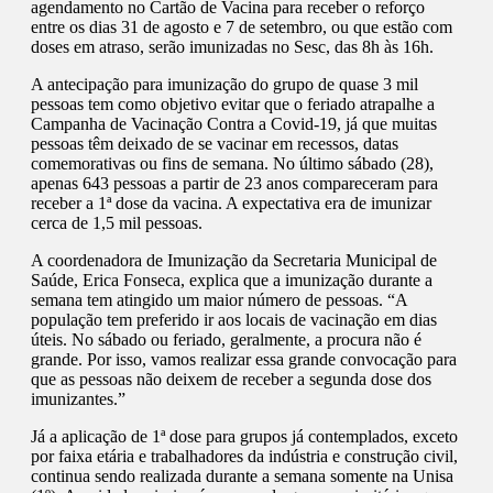
agendamento no Cartão de Vacina para receber o reforço
entre os dias 31 de agosto e 7 de setembro, ou que estão com
doses em atraso, serão imunizadas no Sesc, das 8h às 16h.
A antecipação para imunização do grupo de quase 3 mil
pessoas tem como objetivo evitar que o feriado atrapalhe a
Campanha de Vacinação Contra a Covid-19, já que muitas
pessoas têm deixado de se vacinar em recessos, datas
comemorativas ou fins de semana. No último sábado (28),
apenas 643 pessoas a partir de 23 anos compareceram para
receber a 1ª dose da vacina. A expectativa era de imunizar
cerca de 1,5 mil pessoas.
A coordenadora de Imunização da Secretaria Municipal de
Saúde, Erica Fonseca, explica que a imunização durante a
semana tem atingido um maior número de pessoas. “A
população tem preferido ir aos locais de vacinação em dias
úteis. No sábado ou feriado, geralmente, a procura não é
grande. Por isso, vamos realizar essa grande convocação para
que as pessoas não deixem de receber a segunda dose dos
imunizantes.”
Já a aplicação de 1ª dose para grupos já contemplados, exceto
por faixa etária e trabalhadores da indústria e construção civil,
continua sendo realizada durante a semana somente na Unisa