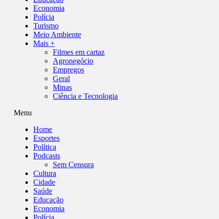
Economia
Polícia
Turismo
Meio Ambiente
Mais +
Filmes em cartaz
Agronegócio
Empregos
Geral
Minas
Ciência e Tecnologia
Menu
Home
Esportes
Política
Podcasts
Sem Censura
Cultura
Cidade
Saúde
Educação
Economia
Polícia