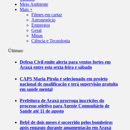
Meio Ambiente
Mais +
Filmes em cartaz
Agronegócio
Empregos
Geral
Minas
Ciência e Tecnologia
Últimas:
Defesa Civil emite alerta para ventos fortes em
Araxá entre esta sexta-feira e sábado
CAPS Maria Pirola é selecionado em projeto
nacional de qualificação e terá supervisão gratuita
em saúde mental
Prefeitura de Araxá prorroga inscrições do
processo seletivo para Agente Comunitário de
Saúde até 11 de agosto
Bebê de dois meses é socorrido pelos bombeiros
após engasgo durante amamentação em Araxá