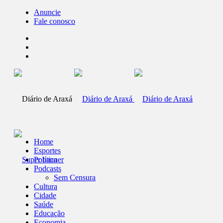
Anuncie
Fale conosco
Home
Esportes
Política
Podcasts
Sem Censura
Cultura
Cidade
Saúde
Educação
Economia