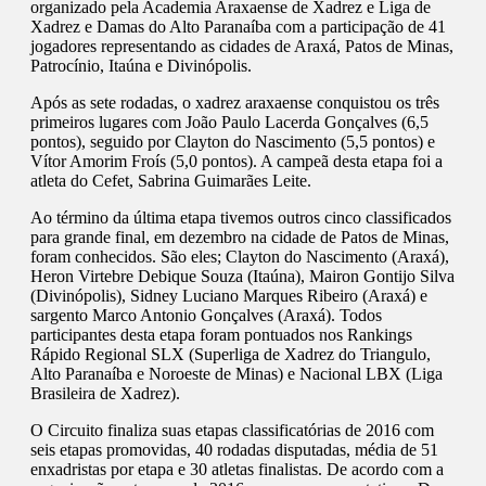
organizado pela Academia Araxaense de Xadrez e Liga de
Xadrez e Damas do Alto Paranaíba com a participação de 41
jogadores representando as cidades de Araxá, Patos de Minas,
Patrocínio, Itaúna e Divinópolis.
Após as sete rodadas, o xadrez araxaense conquistou os três
primeiros lugares com João Paulo Lacerda Gonçalves (6,5
pontos), seguido por Clayton do Nascimento (5,5 pontos) e
Vítor Amorim Froís (5,0 pontos). A campeã desta etapa foi a
atleta do Cefet, Sabrina Guimarães Leite.
Ao término da última etapa tivemos outros cinco classificados
para grande final, em dezembro na cidade de Patos de Minas,
foram conhecidos. São eles; Clayton do Nascimento (Araxá),
Heron Virtebre Debique Souza (Itaúna), Mairon Gontijo Silva
(Divinópolis), Sidney Luciano Marques Ribeiro (Araxá) e
sargento Marco Antonio Gonçalves (Araxá). Todos
participantes desta etapa foram pontuados nos Rankings
Rápido Regional SLX (Superliga de Xadrez do Triangulo,
Alto Paranaíba e Noroeste de Minas) e Nacional LBX (Liga
Brasileira de Xadrez).
O Circuito finaliza suas etapas classificatórias de 2016 com
seis etapas promovidas, 40 rodadas disputadas, média de 51
enxadristas por etapa e 30 atletas finalistas. De acordo com a