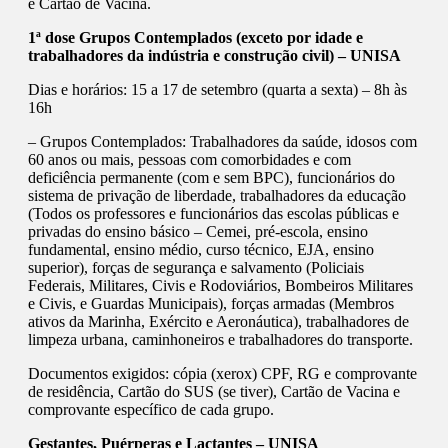
e Cartão de Vacina.
1ª dose Grupos Contemplados (exceto por idade e
trabalhadores da indústria e construção civil) – UNISA
Dias e horários: 15 a 17 de setembro (quarta a sexta) – 8h às
16h
– Grupos Contemplados: Trabalhadores da saúde, idosos com
60 anos ou mais, pessoas com comorbidades e com
deficiência permanente (com e sem BPC), funcionários do
sistema de privação de liberdade, trabalhadores da educação
(Todos os professores e funcionários das escolas públicas e
privadas do ensino básico – Cemei, pré-escola, ensino
fundamental, ensino médio, curso técnico, EJA, ensino
superior), forças de segurança e salvamento (Policiais
Federais, Militares, Civis e Rodoviários, Bombeiros Militares
e Civis, e Guardas Municipais), forças armadas (Membros
ativos da Marinha, Exército e Aeronáutica), trabalhadores de
limpeza urbana, caminhoneiros e trabalhadores do transporte.
Documentos exigidos: cópia (xerox) CPF, RG e comprovante
de residência, Cartão do SUS (se tiver), Cartão de Vacina e
comprovante específico de cada grupo.
Gestantes, Puérperas e Lactantes – UNISA