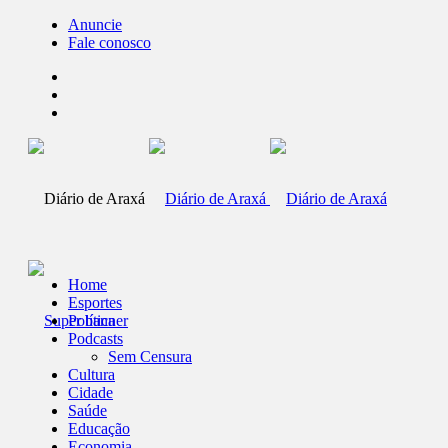
Anuncie
Fale conosco
Home
Esportes
Política
Podcasts
Sem Censura
Cultura
Cidade
Saúde
Educação
Economia