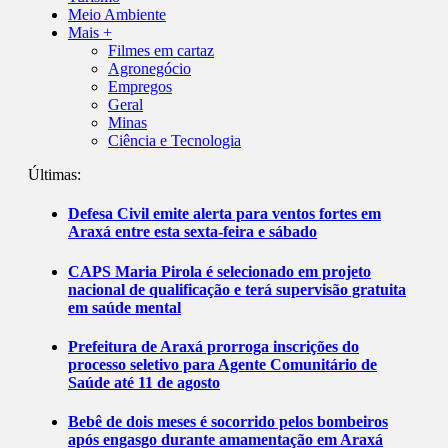
Meio Ambiente
Mais +
Filmes em cartaz
Agronegócio
Empregos
Geral
Minas
Ciência e Tecnologia
Últimas:
Defesa Civil emite alerta para ventos fortes em
Araxá entre esta sexta-feira e sábado
CAPS Maria Pirola é selecionado em projeto
nacional de qualificação e terá supervisão gratuita
em saúde mental
Prefeitura de Araxá prorroga inscrições do
processo seletivo para Agente Comunitário de
Saúde até 11 de agosto
Bebê de dois meses é socorrido pelos bombeiros
após engasgo durante amamentação em Araxá