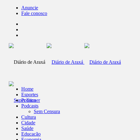
Anuncie
Fale conosco
Home
Esportes
Política
Podcasts
Sem Censura
Cultura
Cidade
Saúde
Educação
Economia