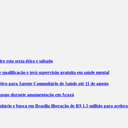
re esta sexta-feira e sábado
 qualificação e terá supervisão gratuita em saúde mental
etivo para Agente Comunitário de Saúde até 11 de agosto
engasgo durante amamentação em Araxá
tário e busca em Brasília liberação de R$ 1,5 milhão para aceler