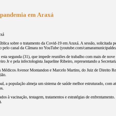
a pandemia em Araxá
Pública sobre o tratamento da Covid-19 em Araxá. A sessão, solicitada 
vivo pelo canal da Câmara no YouTube (youtube.com/camaramunicipaldea
esta segunda (31), que impede reuniões de trabalho com mais de nove 
ro Jr e pela infectologista Jaqueline Ribeiro, representando a Secretar
dos Médicos Avenor Montandon e Marcelo Martins, do Juiz de Direito
ião.
l, a população almeja um sistema de saúde melhor estruturado, com ate
os.
dos à vacinação, testagem, tratamentos e estratégias de enfrentamento
).