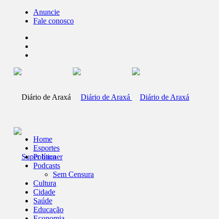
Anuncie
Fale conosco
Home
Esportes
Política
Podcasts
Sem Censura
Cultura
Cidade
Saúde
Educação
Economia