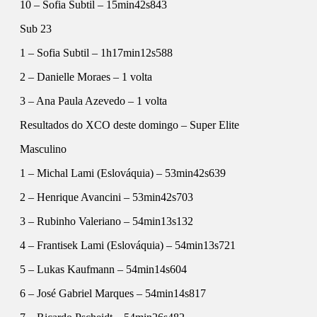
10 – Sofia Subtil – 15min42s843
Sub 23
1 – Sofia Subtil – 1h17min12s588
2 – Danielle Moraes – 1 volta
3 – Ana Paula Azevedo – 1 volta
Resultados do XCO deste domingo – Super Elite
Masculino
1 – Michal Lami (Eslováquia) – 53min42s639
2 – Henrique Avancini – 53min42s703
3 – Rubinho Valeriano – 54min13s132
4 – Frantisek Lami (Eslováquia) – 54min13s721
5 – Lukas Kaufmann – 54min14s604
6 – José Gabriel Marques – 54min14s817