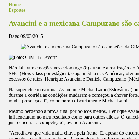
Home
Esportes
Avancini e a mexicana Campuzano são 
Data:
09/03/2015
Não faltaram emoções neste domingo (8) durante a realização do ú
SHC (Hors Class por estágios), etapa inédita nas Américas, ofertan
excessos de raios, Henrique Avancini e Daniela Campuzano (México
Na super elite masculina, Avancini e Michal Lami (Eslováquia) p
durante a corrida as condições mudaram e começou a chover forte.
minha presença ali”, comemorou discretamente Michal Lami.
Mesmo perdendo a prova final por poucos metros, Henrique Avancini
influenciaram no meu resultado como para outros atletas. O cancel
justo encerrar a competição”, avaliou Avancini.
“Acreditava que viria muita chuva pela frente. E, apesar do encerra
competição do País e fui bem. O apoio do público foi prepondera