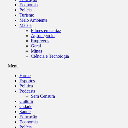
Economia
Polícia
Turismo
Meio Ambiente
Mais +
Filmes em cartaz
Agronegócio
Empregos
Geral
Minas
Ciência e Tecnologia
Menu
Home
Esportes
Política
Podcasts
Sem Censura
Cultura
Cidade
Saúde
Educação
Economia
Polícia