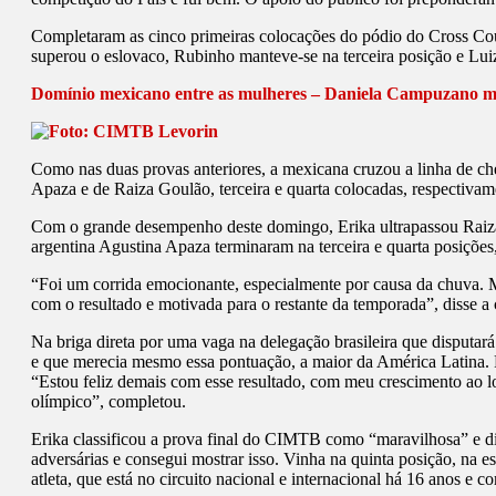
Completaram as cinco primeiras colocações do pódio do Cross Coun
superou o eslovaco, Rubinho manteve-se na terceira posição e Lu
Domínio mexicano entre as mulheres – Daniela Campuzano ma
Como nas duas provas anteriores, a mexicana cruzou a linha de ch
Apaza e de Raiza Goulão, terceira e quarta colocadas, respectivam
Com o grande desempenho deste domingo, Erika ultrapassou Raiza 
argentina Agustina Apaza terminaram na terceira e quarta posições,
“Foi um corrida emocionante, especialmente por causa da chuva. Me
com o resultado e motivada para o restante da temporada”, disse 
Na briga direta por uma vaga na delegação brasileira que disput
e que merecia mesmo essa pontuação, a maior da América Latina. P
“Estou feliz demais com esse resultado, com meu crescimento ao l
olímpico”, completou.
Erika classificou a prova final do CIMTB como “maravilhosa” e di
adversárias e consegui mostrar isso. Vinha na quinta posição, na e
atleta, que está no circuito nacional e internacional há 16 anos e