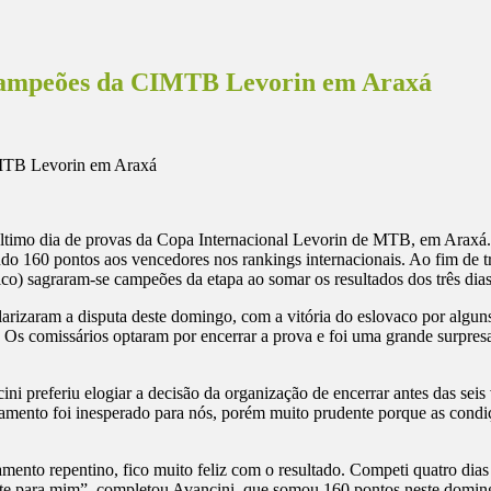
campeões da CIMTB Levorin em Araxá
ltimo dia de provas da Copa Internacional Levorin de MTB, em Araxá. Os
do 160 pontos aos vencedores nos rankings internacionais. Ao fim de tr
) sagraram-se campeões da etapa ao somar os resultados dos três dias
olarizaram a disputa deste domingo, com a vitória do eslovaco por al
 Os comissários optaram por encerrar a prova e foi uma grande surpres
 preferiu elogiar a decisão da organização de encerrar antes das seis v
amento foi inesperado para nós, porém muito prudente porque as condiçõ
mento repentino, fico muito feliz com o resultado. Competi quatro dias n
nte para mim”, completou Avancini, que somou 160 pontos neste doming