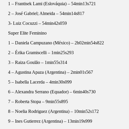
1 – Frantisek Lami (Eslováquia) – 54min13s721
2 – José Gabriel; Almeida – 54min14s817
3- Luiz Cocuzzi – 54min42s059
Super Elite Feminino
1 – Daniela Campuzano (México) – 2h02min54s822
2 – Érika Gramiscelli – 1min25s293
3 – Raiza Goulão – 1min55s314
4 – Agustina Apaza (Argentina) – 2min01s567
5 – Isabella Lacerda – 4min30s099
6 – Alexandra Serrano (Equador) – 6min40s730
7 – Roberta Stopa – 9min55s895
8 – Noelia Rodriguez (Argentina) – 10min52s172
9 – Ines Gutierrez (Argentina) – 13min19s999