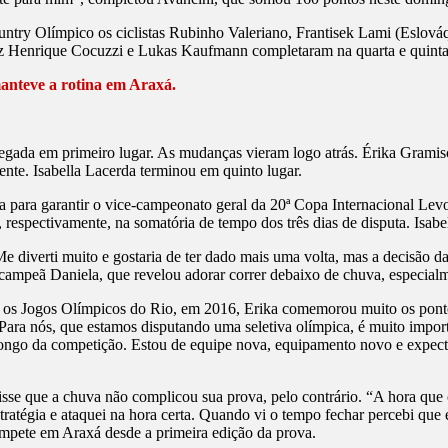
try Olímpico os ciclistas Rubinho Valeriano, Frantisek Lami (Eslováqu
iz Henrique Cocuzzi e Lukas Kaufmann completaram na quarta e quinta
nteve a rotina em Araxá.
egada em primeiro lugar. As mudanças vieram logo atrás. Érika Gramisce
ente. Isabella Lacerda terminou em quinto lugar.
para garantir o vice-campeonato geral da 20ª Copa Internacional Levo
 respectivamente, na somatória de tempo dos três dias de disputa. Isabe
 diverti muito e gostaria de ter dado mais uma volta, mas a decisão d
a campeã Daniela, que revelou adorar correr debaixo de chuva, especia
ará os Jogos Olímpicos do Rio, em 2016, Erika comemorou muito os pon
ara nós, que estamos disputando uma seletiva olímpica, é muito import
ongo da competição. Estou de equipe nova, equipamento novo e expecta
sse que a chuva não complicou sua prova, pelo contrário. “A hora que 
stratégia e ataquei na hora certa. Quando vi o tempo fechar percebi que
 compete em Araxá desde a primeira edição da prova.