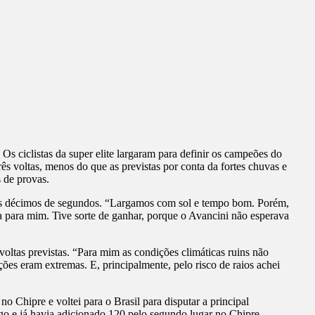
 ciclistas da super elite largaram para definir os campeões do
ês voltas, menos do que as previstas por conta da fortes chuvas e
 de provas.
guns décimos de segundos. “Largamos com sol e tempo bom. Porém,
a para mim. Tive sorte de ganhar, porque o Avancini não esperava
oltas previstas. “Para mim as condições climáticas ruins não
es eram extremas. E, principalmente, pelo risco de raios achei
o Chipre e voltei para o Brasil para disputar a principal
o e já havia adicionado 120 pelo segundo lugar no Chipre.