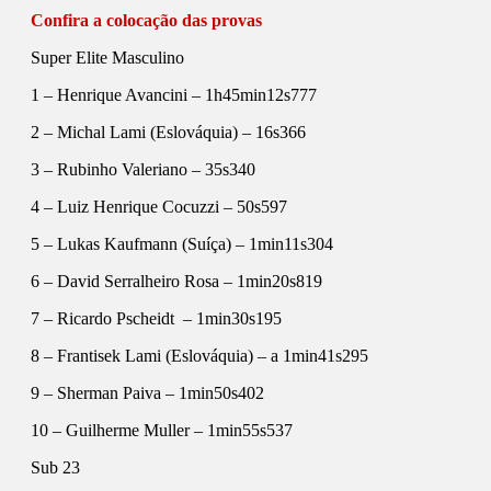
Confira a colocação das provas
Super Elite Masculino
1 – Henrique Avancini – 1h45min12s777
2 – Michal Lami (Eslováquia) – 16s366
3 – Rubinho Valeriano – 35s340
4 – Luiz Henrique Cocuzzi – 50s597
5 – Lukas Kaufmann (Suíça) – 1min11s304
6 – David Serralheiro Rosa – 1min20s819
7 – Ricardo Pscheidt – 1min30s195
8 – Frantisek Lami (Eslováquia) – a 1min41s295
9 – Sherman Paiva – 1min50s402
10 – Guilherme Muller – 1min55s537
Sub 23