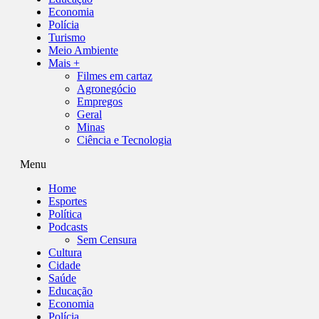
Economia
Polícia
Turismo
Meio Ambiente
Mais +
Filmes em cartaz
Agronegócio
Empregos
Geral
Minas
Ciência e Tecnologia
Menu
Home
Esportes
Política
Podcasts
Sem Censura
Cultura
Cidade
Saúde
Educação
Economia
Polícia