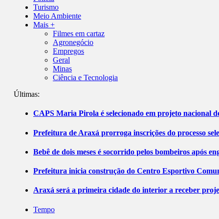
Turismo
Meio Ambiente
Mais +
Filmes em cartaz
Agronegócio
Empregos
Geral
Minas
Ciência e Tecnologia
Últimas:
CAPS Maria Pirola é selecionado em projeto nacional de
Prefeitura de Araxá prorroga inscrições do processo sel
Bebê de dois meses é socorrido pelos bombeiros após 
Prefeitura inicia construção do Centro Esportivo Comuni
Araxá será a primeira cidade do interior a receber pro
Tempo