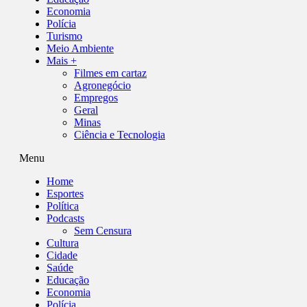
Economia
Polícia
Turismo
Meio Ambiente
Mais +
Filmes em cartaz
Agronegócio
Empregos
Geral
Minas
Ciência e Tecnologia
Menu
Home
Esportes
Política
Podcasts
Sem Censura
Cultura
Cidade
Saúde
Educação
Economia
Polícia