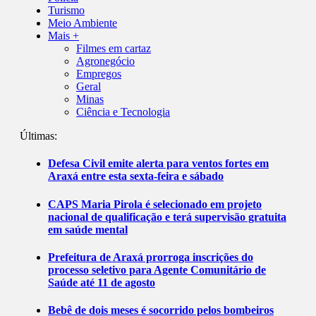
Turismo
Meio Ambiente
Mais +
Filmes em cartaz
Agronegócio
Empregos
Geral
Minas
Ciência e Tecnologia
Últimas:
Defesa Civil emite alerta para ventos fortes em
Araxá entre esta sexta-feira e sábado
CAPS Maria Pirola é selecionado em projeto
nacional de qualificação e terá supervisão gratuita
em saúde mental
Prefeitura de Araxá prorroga inscrições do
processo seletivo para Agente Comunitário de
Saúde até 11 de agosto
Bebê de dois meses é socorrido pelos bombeiros