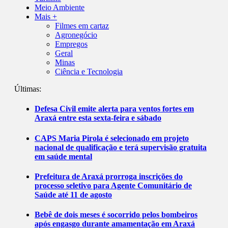
Meio Ambiente
Mais +
Filmes em cartaz
Agronegócio
Empregos
Geral
Minas
Ciência e Tecnologia
Últimas:
Defesa Civil emite alerta para ventos fortes em
Araxá entre esta sexta-feira e sábado
CAPS Maria Pirola é selecionado em projeto
nacional de qualificação e terá supervisão gratuita
em saúde mental
Prefeitura de Araxá prorroga inscrições do
processo seletivo para Agente Comunitário de
Saúde até 11 de agosto
Bebê de dois meses é socorrido pelos bombeiros
após engasgo durante amamentação em Araxá