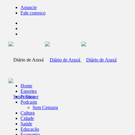
Anuncie
Fale conosco
Home
Esportes
Política
Podcasts
Sem Censura
Cultura
Cidade
Saúde
Educação
Economia