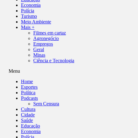
Economia
Polícia
Turismo
Meio Ambiente
Mais +
Filmes em cartaz
Agronegócio
Empregos
Geral
Minas
Ciência e Tecnologia
Menu
Home
Esportes
Política
Podcasts
Sem Censura
Cultura
Cidade
Saúde
Educação
Economia
Polícia