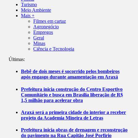
Turismo
Meio Ambiente
Mais +
Filmes em cartaz
Agronegócio
Empregos
Geral
Minas
Ciência e Tecnologia
Últimas:
Bebê de dois meses é socorrido pelos bombeiros
após engasgo durante amamentação em Araxá
Prefeitura inicia construção do Centro Esportivo
Comunitário e busca em Brasília liberação de R$
1,5 milhão para acelerar obra
Araxá será a primeira cidade do interior a receber
projeto da Academia Mineira de Letras
Prefeitura inicia obras de drenagem e reconstrução
do pavimento na Rua Capitão José Porfírio