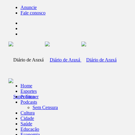
Anuncie
Fale conosco
Home
Esportes
Política
Podcasts
Sem Censura
Cultura
Cidade
Saúde
Educação
Economia