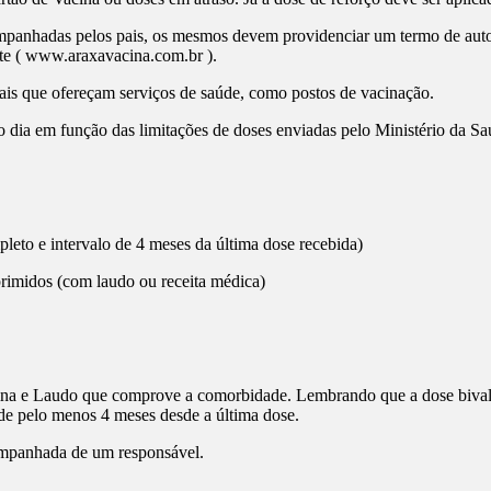
ompanhadas pelos pais, os mesmos devem providenciar um termo de autor
e (
www.araxavacina.com.br
).
ais que ofereçam serviços de saúde, como postos de vacinação.
 dia em função das limitações de doses enviadas pelo Ministério da S
eto e intervalo de 4 meses da última dose recebida)
imidos (com laudo ou receita médica)
ina e Laudo que comprove a comorbidade. Lembrando que a dose bival
de pelo menos 4 meses desde a última dose.
companhada de um responsável.