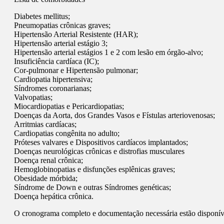
Diabetes mellitus;
Pneumopatias crônicas graves;
Hipertensão Arterial Resistente (HAR);
Hipertensão arterial estágio 3;
Hipertensão arterial estágios 1 e 2 com lesão em órgão-alvo;
Insuficiência cardíaca (IC);
Cor-pulmonar e Hipertensão pulmonar;
Cardiopatia hipertensiva;
Síndromes coronarianas;
Valvopatias;
Miocardiopatias e Pericardiopatias;
Doenças da Aorta, dos Grandes Vasos e Fístulas arteriovenosas;
Arritmias cardíacas;
Cardiopatias congênita no adulto;
Próteses valvares e Dispositivos cardíacos implantados;
Doenças neurológicas crônicas e distrofias musculares
Doença renal crônica;
Hemoglobinopatias e disfunções esplênicas graves;
Obesidade mórbida;
Síndrome de Down e outras Síndromes genéticas;
Doença hepática crônica.
O cronograma completo e documentação necessária estão disponíve