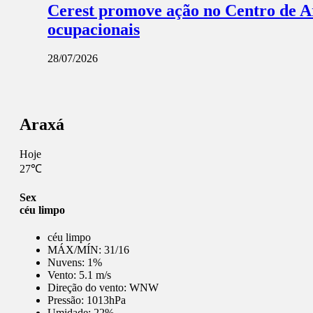
Cerest promove ação no Centro de Ar
ocupacionais
28/07/2026
Araxá
Hoje
27℃
Sex
céu limpo
céu limpo
MÁX/MÍN:
31/16
Nuvens:
1%
Vento:
5.1 m/s
Direção do vento:
WNW
Pressão:
1013hPa
Umidade:
22%