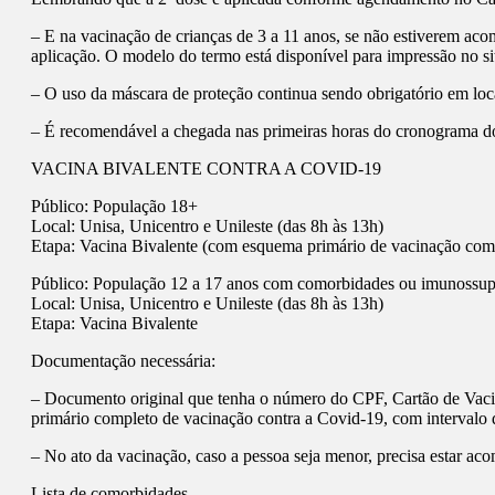
– E na vacinação de crianças de 3 a 11 anos, se não estiverem ac
aplicação. O modelo do termo está disponível para impressão no sit
– O uso da máscara de proteção continua sendo obrigatório em loc
– É recomendável a chegada nas primeiras horas do cronograma do
VACINA BIVALENTE CONTRA A COVID-19
Público: População 18+
Local: Unisa, Unicentro e Unileste (das 8h às 13h)
Etapa: Vacina Bivalente (com esquema primário de vacinação compl
Público: População 12 a 17 anos com comorbidades ou imunossupr
Local: Unisa, Unicentro e Unileste (das 8h às 13h)
Etapa: Vacina Bivalente
Documentação necessária:
– Documento original que tenha o número do CPF, Cartão de Vac
primário completo de vacinação contra a Covid-19, com intervalo 
– No ato da vacinação, caso a pessoa seja menor, precisa estar a
Lista de comorbidades