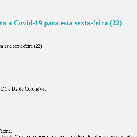
 a Covid-19 para esta sexta-feira (22)
eu D1 e D2 de CoronaVac
acina.
o de Vacina ou doses em atraso. Já a dose de reforço deve ser aplica