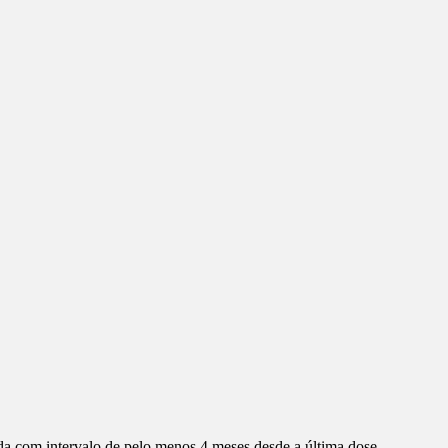
da com intervalo de pelo menos 4 meses desde a última dose.