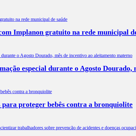
com Implanon gratuito na rede municipal d
mação especial durante o Agosto Dourado, m
 para proteger bebês contra a bronquiolite