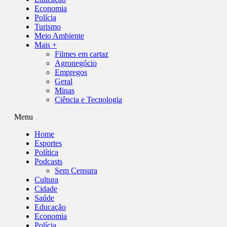
Economia
Polícia
Turismo
Meio Ambiente
Mais +
Filmes em cartaz
Agronegócio
Empregos
Geral
Minas
Ciência e Tecnologia
Menu
Home
Esportes
Política
Podcasts
Sem Censura
Cultura
Cidade
Saúde
Educação
Economia
Polícia