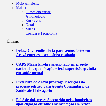
Meio Ambiente
Mais +
Filmes em cartaz
Agronegócio
Empregos
Geral
Minas
Ciência e Tecnologia
Últimas:
Defesa Civil emite alerta para ventos fortes em
Araxá entre esta sexta-feira e sábado
CAPS Maria Pirola é selecionado em projeto
nacional de qualificação e terá supervisão gratuita
em saúde mental
Prefeitura de Araxá prorroga inscrições do
processo seletivo para Agente Comunitário de
Saúde até 11 de agosto
Bebê de dois meses é socorrido pelos bombeiros
após engasgo durante amamentação em Araxá