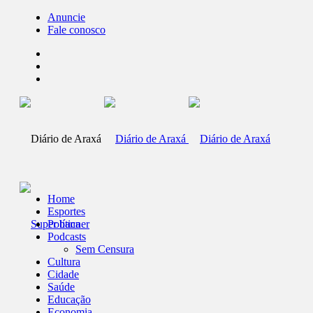
Anuncie
Fale conosco
Home
Esportes
Política
Podcasts
Sem Censura
Cultura
Cidade
Saúde
Educação
Economia