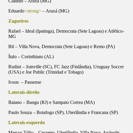
Cláudio
– Araxá (MG)
Eduardo
<strong>
– Araxá (MG)
Zagueiros
Rafael
– Ideal (Ipatinga), Democrata (Sete Lagoas) e Atlético-
MG
Bil
– Villa Nova, Democrata (Sete Lagoas) e Remo (PA)
Ítalo
– Corinthians (AL)
Rudini
– Joinville (SC), FC Jazz (Finlândia), Uruguay Soccer
(USA) e Joe Public (Trinidad e Tobago)
Ivson
– Passense
Laterais-direito
Baiano
– Bangu (RJ) e Sampaio Correa (MA)
Paulo Souza
– Botafogo (SP), Uberlândia e Francana (SP)
Laterais-esquerdo
Marcus Túlio
– Cruzeiro, Uberlândia, Villa Nova, Anápolis