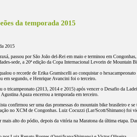
eões da temporada 2015
raxá, passou por São João del-Rei em maio e terminou em Congonhas, n
dades-sede, a 20ª edição da Copa Internacional Levorin de Mountain Bi
gualou o recorde de Erika Gramiscelli ao conquistar o hexacampeonato
 em segundo, e Henrique Avancini foi o terceiro.
ou o tricampeonato (2013, 2014 e 2015) após vencer o Desafio da Lade
a Agustina Apaza encerrou a temporada em terceiro.
sta confirmou ser uma das promessas do mountain bike brasileiro e s
locação no XCM de Congonhas. Luiz Cocuzzi (Lar/Scott/Shimano) foi 
mais alto do pódio, depois da vitória na Maratona da última etapa. Da
 por Luiz Renato Borges (Oggi/Isapa/Shimano) e Victor Oliveira.