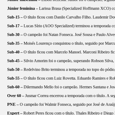
Júnior feminina –
Larissa Brasa (Specialized Hoffmann XCO) con
Sub-15 –
O título ficou com Danilo Carvalho Filho. Laudemir Dou
Sub-17 –
Lucas Sírio (AOO Specialized) terminou a temporada c
Sub-30 –
O campeão foi Natan Fonseca. José Sousa e Paulo Alves 
Sub-35 –
Moisés Lourenço conquistou o título, seguido por Marc
Sub-40 –
O título ficou com Marcelo Manoel. Marconi Ribeiro fic
Sub-45 –
Silvio Amorim foi o campeão, superando Robson Silva, s
Sub-50 –
Redelvino Brito terminou a temporada no topo do pódio,
Sub-55 –
O título ficou com Luiz Rovetta. Eduardo Ramires e Robe
Sub-60 –
Dilermando Mello foi o campeão. Hermes Santana e José
Over 60 –
Jusmar Correa encerrou a temporada com o título. A seg
PNE –
O campeão foi Walmir Fonseca, seguido por José de Araújo
Expert –
Robert Peres ficou com o título. Thales Ribeiro e Diego 