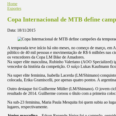
Home
Esportes
Copa Internacional de MTB define camp
Data:
18/11/2015
A temporada teve início há oito meses, no começo de março, em A
público de 40 mil pessoas e movimentação de R$ 6 milhões nas ci
os vencedores da Copa LM Bike de Amadores.
Na super elite masculina, Rubinho Valeriano (AOO Specialized) i
vencedor da história da competição. O suíço Lukas Kaufmann ficou
Na super elite feminina, Isabella Lacerda (LM/Shimano) conquist
colocada, Erika Gramiscelli, por apenas quatro pontos. A argentin
Outro destaque foi Guilherme Müller (LM/Shimano). O jovem cicli
resultado de 2014. Guilherme coroou o título com a primeira co
Na sub-23 feminina, Maria Paula Mesquita foi quem subiu ao lugar 
lugares, respectivamente.
Júnior masculina –
Edson Rezende Júnior foi o campeão, seguido