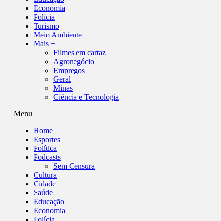
Economia
Polícia
Turismo
Meio Ambiente
Mais +
Filmes em cartaz
Agronegócio
Empregos
Geral
Minas
Ciência e Tecnologia
Menu
Home
Esportes
Política
Podcasts
Sem Censura
Cultura
Cidade
Saúde
Educação
Economia
Polícia