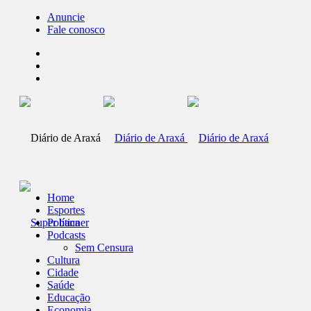
Anuncie
Fale conosco
Home
Esportes
Política
Podcasts
Sem Censura
Cultura
Cidade
Saúde
Educação
Economia