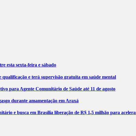
re esta sexta-feira e sábado
 qualificação e terá supervisão gratuita em saúde mental
etivo para Agente Comunitário de Saúde até 11 de agosto
engasgo durante amamentação em Araxá
tário e busca em Brasília liberação de R$ 1,5 milhão para aceler