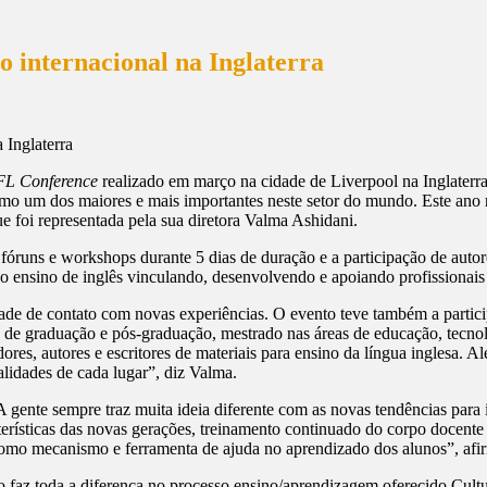
o internacional na Inglaterra
L Conference
realizado em março na cidade de Liverpool na Inglaterra
mo um dos maiores e mais importantes neste setor do mundo. Este ano re
e foi representada pela sua diretora Valma Ashidani.
fóruns e workshops durante 5 dias de duração e a participação de autor
o ensino de inglês vinculando, desenvolvendo e apoiando profissionais
de de contato com novas experiências. O evento teve também a particip
 de graduação e pós-graduação, mestrado nas áreas de educação, tecnol
ores, autores e escritores de materiais para ensino da língua inglesa.
ealidades de cada lugar”, diz Valma.
A gente sempre traz muita ideia diferente com as novas tendências par
rísticas das novas gerações, treinamento continuado do corpo docente e 
a como mecanismo e ferramenta de ajuda no aprendizado dos alunos”, afi
o faz toda a diferença no processo ensino/aprendizagem oferecido Cul