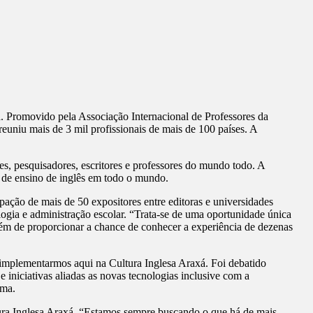
. Promovido pela Associação Internacional de Professores da
uniu mais de 3 mil profissionais de mais de 100 países. A
es, pesquisadores, escritores e professores do mundo todo. A
 de ensino de inglês em todo o mundo.
ação de mais de 50 expositores entre editoras e universidades
ogia e administração escolar. “Trata-se de uma oportunidade única
 Além de proporcionar a chance de conhecer a experiência de dezenas
a implementarmos aqui na Cultura Inglesa Araxá. Foi debatido
iniciativas aliadas as novas tecnologias inclusive com a
rma.
tura Inglesa Araxá. “Estamos sempre buscando o que há de mais