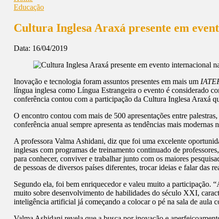
Educação
Cultura Inglesa Araxá presente em event
Data:
16/04/2019
Inovação e tecnologia foram assuntos presentes em mais um
IATEF
língua inglesa como Língua Estrangeira o evento é considerado co
conferência contou com a participação da Cultura Inglesa Araxá qu
O encontro contou com mais de 500 apresentações entre palestras, 
conferência anual sempre apresenta as tendências mais modernas n
A professora Valma Ashidani, diz que foi uma excelente oportunida
inglesas com programas de treinamento continuado de professores,
para conhecer, conviver e trabalhar junto com os maiores pesquisad
de pessoas de diversos países diferentes, trocar ideias e falar das r
Segundo ela, foi bem enriquecedor e valeu muito a participação. “
muito sobre desenvolvimento de habilidades do século XXI, caracte
inteligência artificial já começando a colocar o pé na sala de aul
Valma Ashidani revela que a busca por inovação e aperfeiçoament