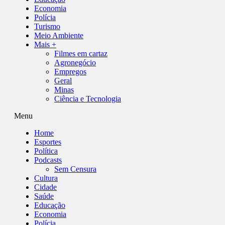
Economia
Polícia
Turismo
Meio Ambiente
Mais +
Filmes em cartaz
Agronegócio
Empregos
Geral
Minas
Ciência e Tecnologia
Menu
Home
Esportes
Política
Podcasts
Sem Censura
Cultura
Cidade
Saúde
Educação
Economia
Polícia