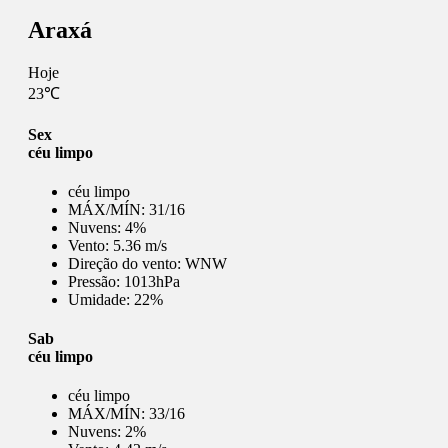
Araxá
Hoje
23℃
Sex
céu limpo
céu limpo
MÁX/MÍN:
31/16
Nuvens:
4%
Vento:
5.36 m/s
Direção do vento:
WNW
Pressão:
1013hPa
Umidade:
22%
Sab
céu limpo
céu limpo
MÁX/MÍN:
33/16
Nuvens:
2%