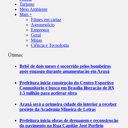
Turismo
Meio Ambiente
Mais +
Filmes em cartaz
Agronegócio
Empregos
Geral
Minas
Ciência e Tecnologia
Últimas:
Bebê de dois meses é socorrido pelos bombeiros
após engasgo durante amamentação em Araxá
Prefeitura inicia construção do Centro Esportivo
Comunitário e busca em Brasília liberação de R$
1,5 milhão para acelerar obra
Araxá será a primeira cidade do interior a receber
projeto da Academia Mineira de Letras
Prefeitura inicia obras de drenagem e reconstrução
do pavimento na Rua Capitão José Porfírio