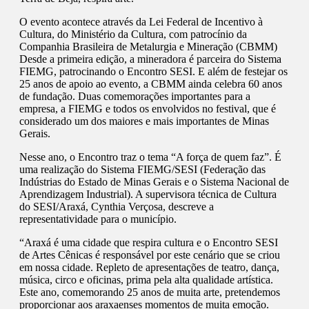
O evento acontece através da Lei Federal de Incentivo à
Cultura, do Ministério da Cultura, com patrocínio da
Companhia Brasileira de Metalurgia e Mineração (CBMM)
Desde a primeira edição, a mineradora é parceira do Sistema
FIEMG, patrocinando o Encontro SESI. E além de festejar os
25 anos de apoio ao evento, a CBMM ainda celebra 60 anos
de fundação. Duas comemorações importantes para a
empresa, a FIEMG e todos os envolvidos no festival, que é
considerado um dos maiores e mais importantes de Minas
Gerais.
Nesse ano, o Encontro traz o tema “A força de quem faz”. É
uma realização do Sistema FIEMG/SESI (Federação das
Indústrias do Estado de Minas Gerais e o Sistema Nacional de
Aprendizagem Industrial). A supervisora técnica de Cultura
do SESI/Araxá, Cynthia Verçosa, descreve a
representatividade para o município.
“Araxá é uma cidade que respira cultura e o Encontro SESI
de Artes Cênicas é responsável por este cenário que se criou
em nossa cidade. Repleto de apresentações de teatro, dança,
música, circo e oficinas, prima pela alta qualidade artística.
Este ano, comemorando 25 anos de muita arte, pretendemos
proporcionar aos araxaenses momentos de muita emoção.