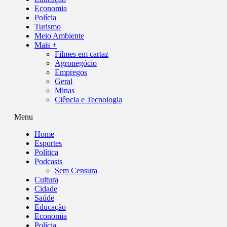
Economia
Polícia
Turismo
Meio Ambiente
Mais +
Filmes em cartaz
Agronegócio
Empregos
Geral
Minas
Ciência e Tecnologia
Menu
Home
Esportes
Política
Podcasts
Sem Censura
Cultura
Cidade
Saúde
Educação
Economia
Polícia