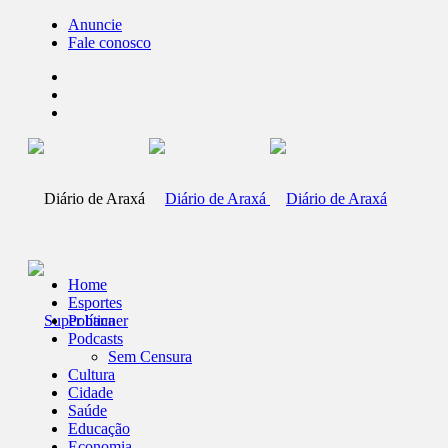
Anuncie
Fale conosco
Home
Esportes
Política
Podcasts
Sem Censura
Cultura
Cidade
Saúde
Educação
Economia