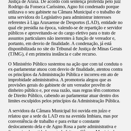
Justiça de Araxá. De acordo com sentença proferida pelo juiz
Rodrigo da Fonseca Caríssimo, Agno foi condenado porque
utilizava o seu gabinete na Câmara Municipal e o trabalho de
uma servidora do Legislativo para administrar interesses
referentes à Liga Araxaense de Desportos (LAD), entidade no
qual ele presidia na época, valendo-se de repartição e servidor
públicos e aproveitando-se do cargo eletivo para o trato de
assuntos particulares não inerentes à função de vereador e,
portanto, em desvio de finalidade. A condenação, já está
disponibilizada no site do Tribunal de Justiça de Minas Gerais
(TJMG), é em primeira instância e cabe recurso.
O Ministério Público sustentou na ação que com tal conduta o
ex-parlamentar atuou com desvio de finalidade, atentou contra
os princípios da Administração Pública e incorreu em ato de
improbidade administrativa. A promotoria alegou que as
provisões gerais do gabinete de um vereador provêm de
dinheiro público e, por essa razão, suas regras têm contornos
de Direito Público, cabendo ao parlamentar atuar dentro dos
limites esculpidos pelos princípios da Administração Pública.
A servidora da Câmara Municipal foi ouvida em juízo e
relatou que a sede da LAD era na avenida Imbiara, mas por
conveniência de trabalho e para evitar o constante
deslocamento dela e de Agno Rosa a parte administrativa e