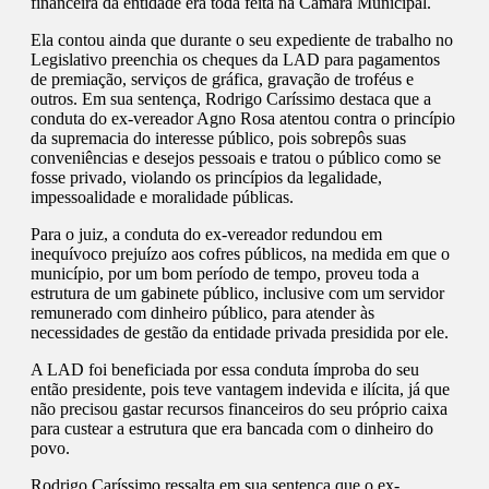
financeira da entidade era toda feita na Câmara Municipal.
Ela contou ainda que durante o seu expediente de trabalho no
Legislativo preenchia os cheques da LAD para pagamentos
de premiação, serviços de gráfica, gravação de troféus e
outros. Em sua sentença, Rodrigo Caríssimo destaca que a
conduta do ex-vereador Agno Rosa atentou contra o princípio
da supremacia do interesse público, pois sobrepôs suas
conveniências e desejos pessoais e tratou o público como se
fosse privado, violando os princípios da legalidade,
impessoalidade e moralidade públicas.
Para o juiz, a conduta do ex-vereador redundou em
inequívoco prejuízo aos cofres públicos, na medida em que o
município, por um bom período de tempo, proveu toda a
estrutura de um gabinete público, inclusive com um servidor
remunerado com dinheiro público, para atender às
necessidades de gestão da entidade privada presidida por ele.
A LAD foi beneficiada por essa conduta ímproba do seu
então presidente, pois teve vantagem indevida e ilícita, já que
não precisou gastar recursos financeiros do seu próprio caixa
para custear a estrutura que era bancada com o dinheiro do
povo.
Rodrigo Caríssimo ressalta em sua sentença que o ex-