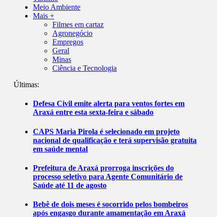
Meio Ambiente
Mais +
Filmes em cartaz
Agronegócio
Empregos
Geral
Minas
Ciência e Tecnologia
Últimas:
Defesa Civil emite alerta para ventos fortes em
Araxá entre esta sexta-feira e sábado
CAPS Maria Pirola é selecionado em projeto
nacional de qualificação e terá supervisão gratuita
em saúde mental
Prefeitura de Araxá prorroga inscrições do
processo seletivo para Agente Comunitário de
Saúde até 11 de agosto
Bebê de dois meses é socorrido pelos bombeiros
após engasgo durante amamentação em Araxá