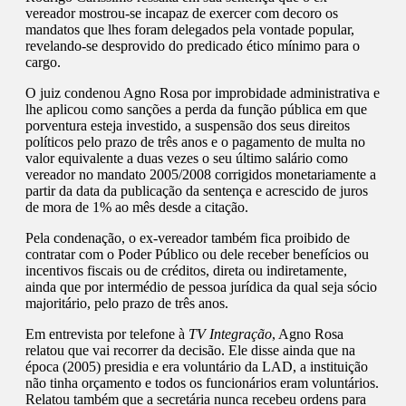
vereador mostrou-se incapaz de exercer com decoro os
mandatos que lhes foram delegados pela vontade popular,
revelando-se desprovido do predicado ético mínimo para o
cargo.
O juiz condenou Agno Rosa por improbidade administrativa e
lhe aplicou como sanções a perda da função pública em que
porventura esteja investido, a suspensão dos seus direitos
políticos pelo prazo de três anos e o pagamento de multa no
valor equivalente a duas vezes o seu último salário como
vereador no mandato 2005/2008 corrigidos monetariamente a
partir da data da publicação da sentença e acrescido de juros
de mora de 1% ao mês desde a citação.
Pela condenação, o ex-vereador também fica proibido de
contratar com o Poder Público ou dele receber benefícios ou
incentivos fiscais ou de créditos, direta ou indiretamente,
ainda que por intermédio de pessoa jurídica da qual seja sócio
majoritário, pelo prazo de três anos.
Em entrevista por telefone à
TV Integração
, Agno Rosa
relatou que vai recorrer da decisão. Ele disse ainda que na
época (2005) presidia e era voluntário da LAD, a instituição
não tinha orçamento e todos os funcionários eram voluntários.
Relatou também que a secretária nunca recebeu ordens para