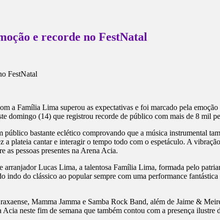
moção e recorde no FestNatal
com a Família Lima superou as expectativas e foi marcado pela emoção
ste domingo (14) que registrou recorde de público com mais de 8 mil p
 público bastante eclético comprovando que a música instrumental tamb
 a plateia cantar e interagir o tempo todo com o espetáculo. A vibraç
e as pessoas presentes na Arena Acia.
 arranjador Lucas Lima, a talentosa Família Lima, formada pelo patriar
ado indo do clássico ao popular sempre com uma performance fantástica
 Araxaense, Mamma Jamma e Samba Rock Band, além de Jaime & Meire e
 Acia neste fim de semana que também contou com a presença ilustre do