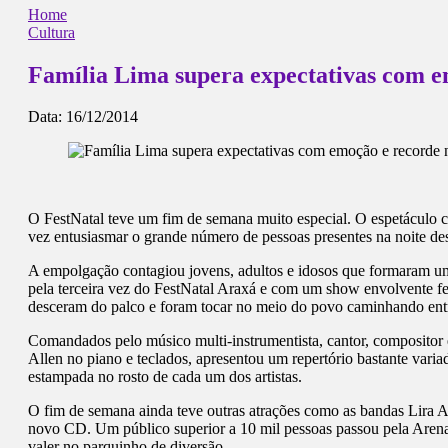
Home
Cultura
Família Lima supera expectativas com e
Data:
16/12/2014
O FestNatal teve um fim de semana muito especial. O espetáculo 
vez entusiasmar o grande número de pessoas presentes na noite de
A empolgação contagiou jovens, adultos e idosos que formaram um
pela terceira vez do FestNatal Araxá e com um show envolvente fez
desceram do palco e foram tocar no meio do povo caminhando entr
Comandados pelo músico multi-instrumentista, cantor, compositor e
Allen no piano e teclados, apresentou um repertório bastante vari
estampada no rosto de cada um dos artistas.
O fim de semana ainda teve outras atrações como as bandas Lira
novo CD. Um público superior a 10 mil pessoas passou pela Arena
valer no parquinho de diversão.