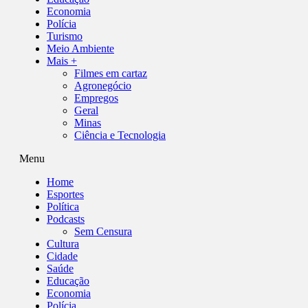
Economia
Polícia
Turismo
Meio Ambiente
Mais +
Filmes em cartaz
Agronegócio
Empregos
Geral
Minas
Ciência e Tecnologia
Menu
Home
Esportes
Política
Podcasts
Sem Censura
Cultura
Cidade
Saúde
Educação
Economia
Polícia