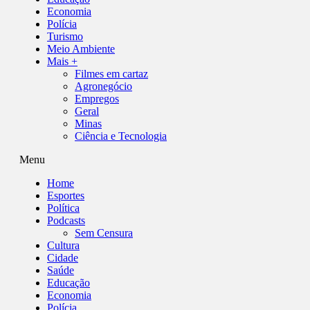
Economia
Polícia
Turismo
Meio Ambiente
Mais +
Filmes em cartaz
Agronegócio
Empregos
Geral
Minas
Ciência e Tecnologia
Menu
Home
Esportes
Política
Podcasts
Sem Censura
Cultura
Cidade
Saúde
Educação
Economia
Polícia