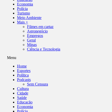
Economia
Polícia
Turismo
Meio Ambiente
Mais +
Filmes em cartaz
Agronegócio
Empregos
Geral
Minas
Ciência e Tecnologia
Menu
Home
Esportes
Política
Podcasts
Sem Censura
Cultura
Cidade
Saúde
Educação
Economia
Polícia