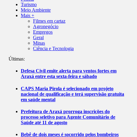
Turismo
Meio Ambiente
Mais +
Filmes em cartaz
Agronegócio
Empregos
Geral
Minas
Ciência e Tecnologia
Últimas:
Defesa Civil emite alerta para ventos fortes em
Araxá entre esta sexta-feira e sábado
CAPS Maria Pirola é selecionado em projeto
nacional de qualificação e terá supervisão gratuita
em saúde mental
Prefeitura de Araxá prorroga inscrições do
processo seletivo para Agente Comunitário de
Saúde até 11 de agosto
Bebê de dois meses é socorrido pelos bombeiros