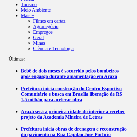
Turismo
Meio Ambiente
Mais +
Filmes em cartaz
Agronegócio
Empregos
Geral
Minas
Ciência e Tecnologia
Últimas:
Bebê de dois meses é socorrido pelos bombeiros
após engasgo durante amamentação em Araxá
Prefeitura inicia construção do Centro Esportivo
Comunitário e busca em Brasília liberação de R$
1,5 milhão para acelerar obra
Araxá será a primeira cidade do interior a receber
projeto da Academia Mineira de Letras
Prefeitura inicia obras de drenagem e reconstrução
do pavimento na Rua Capitão José Porfírio