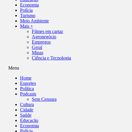
Economia
Polícia
Turismo
Meio Ambiente
Mais +
Filmes em cartaz
Agronegócio
Empregos
Geral
Minas
Ciência e Tecnologia
Menu
Home
Esportes
Política
Podcasts
Sem Censura
Cultura
Cidade
Saúde
Educação
Economia
Polícia