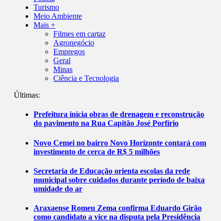
Turismo
Meio Ambiente
Mais +
Filmes em cartaz
Agronegócio
Empregos
Geral
Minas
Ciência e Tecnologia
Últimas:
Prefeitura inicia obras de drenagem e reconstrução
do pavimento na Rua Capitão José Porfírio
Novo Cemei no bairro Novo Horizonte contará com
investimento de cerca de R$ 5 milhões
Secretaria de Educação orienta escolas da rede
municipal sobre cuidados durante período de baixa
umidade do ar
Araxaense Romeu Zema confirma Eduardo Girão
como candidato a vice na disputa pela Presidência