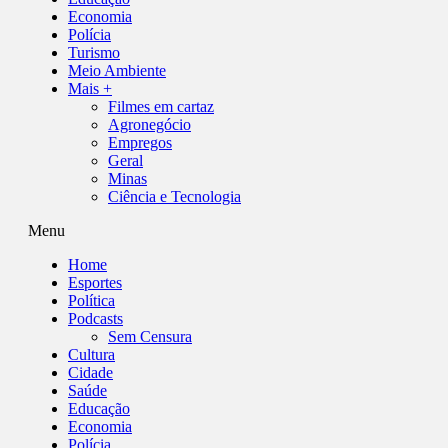
Economia
Polícia
Turismo
Meio Ambiente
Mais +
Filmes em cartaz
Agronegócio
Empregos
Geral
Minas
Ciência e Tecnologia
Menu
Home
Esportes
Política
Podcasts
Sem Censura
Cultura
Cidade
Saúde
Educação
Economia
Polícia