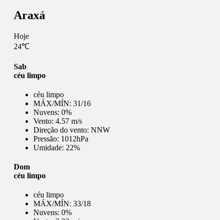
Araxá
Hoje
24℃
Sab
céu limpo
céu limpo
MÁX/MÍN:
31/16
Nuvens:
0%
Vento:
4.57 m/s
Direção do vento:
NNW
Pressão:
1012hPa
Umidade:
22%
Dom
céu limpo
céu limpo
MÁX/MÍN:
33/18
Nuvens:
0%