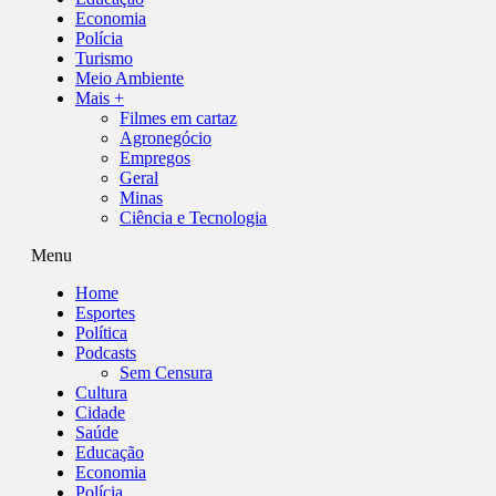
Economia
Polícia
Turismo
Meio Ambiente
Mais +
Filmes em cartaz
Agronegócio
Empregos
Geral
Minas
Ciência e Tecnologia
Menu
Home
Esportes
Política
Podcasts
Sem Censura
Cultura
Cidade
Saúde
Educação
Economia
Polícia