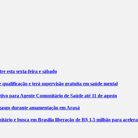
re esta sexta-feira e sábado
 qualificação e terá supervisão gratuita em saúde mental
etivo para Agente Comunitário de Saúde até 11 de agosto
engasgo durante amamentação em Araxá
tário e busca em Brasília liberação de R$ 1,5 milhão para aceler