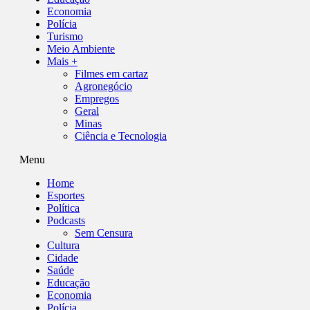
Economia
Polícia
Turismo
Meio Ambiente
Mais +
Filmes em cartaz
Agronegócio
Empregos
Geral
Minas
Ciência e Tecnologia
Menu
Home
Esportes
Política
Podcasts
Sem Censura
Cultura
Cidade
Saúde
Educação
Economia
Polícia