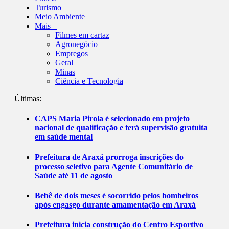
Turismo
Meio Ambiente
Mais +
Filmes em cartaz
Agronegócio
Empregos
Geral
Minas
Ciência e Tecnologia
Últimas:
CAPS Maria Pirola é selecionado em projeto
nacional de qualificação e terá supervisão gratuita
em saúde mental
Prefeitura de Araxá prorroga inscrições do
processo seletivo para Agente Comunitário de
Saúde até 11 de agosto
Bebê de dois meses é socorrido pelos bombeiros
após engasgo durante amamentação em Araxá
Prefeitura inicia construção do Centro Esportivo