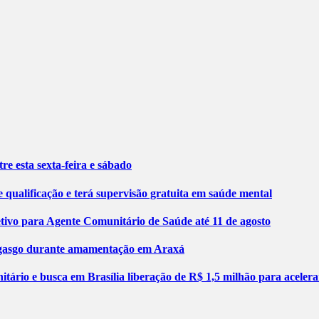
re esta sexta-feira e sábado
 qualificação e terá supervisão gratuita em saúde mental
etivo para Agente Comunitário de Saúde até 11 de agosto
engasgo durante amamentação em Araxá
tário e busca em Brasília liberação de R$ 1,5 milhão para aceler