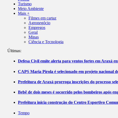
Turismo
Meio Ambiente
Mais +
Filmes em cartaz
Agronegócio
Empregos
Geral
Minas
Ciência e Tecnologia
Últimas:
Defesa Civil emite alerta para ventos fortes em Araxá ent
CAPS Maria Pirola é selecionado em projeto nacional de
Prefeitura de Araxá prorroga inscrições do processo sel
Bebê de dois meses é socorrido pelos bombeiros após 
Prefeitura inicia construção do Centro Esportivo Comuni
Tempo