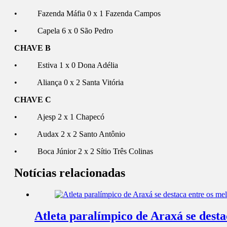
• Fazenda Máfia 0 x 1 Fazenda Campos
• Capela 6 x 0 São Pedro
CHAVE B
• Estiva 1 x 0 Dona Adélia
• Aliança 0 x 2 Santa Vitória
CHAVE C
• Ajesp 2 x 1 Chapecó
• Audax 2 x 2 Santo Antônio
• Boca Júnior 2 x 2 Sítio Três Colinas
Notícias relacionadas
Atleta paralímpico de Araxá se dest