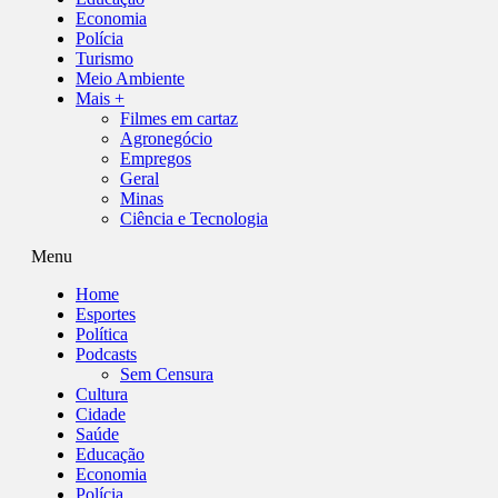
Economia
Polícia
Turismo
Meio Ambiente
Mais +
Filmes em cartaz
Agronegócio
Empregos
Geral
Minas
Ciência e Tecnologia
Menu
Home
Esportes
Política
Podcasts
Sem Censura
Cultura
Cidade
Saúde
Educação
Economia
Polícia