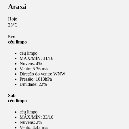
Araxá
Hoje
23℃
Sex
céu limpo
céu limpo
MÁX/MÍN:
31/16
Nuvens:
4%
Vento:
5.36 m/s
Direção do vento:
WNW
Pressão:
1013hPa
Umidade:
22%
Sab
céu limpo
céu limpo
MÁX/MÍN:
33/16
Nuvens:
2%
Vento:
4.42 m/s