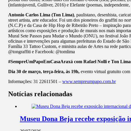
(infantojuvenil, Gulliver, 2016) e Elefante (poemas, independente,
Antonio Carlos Lima (Ton Lima)
, paulistano, desenhista, caric
street artista, arte educador. Foi um dos pioneiros do graffiti no
(N.C.P) e da Casa de Hip Hop de Ribeirão Preto – inspiração para 
artísticos como exposições e produção de murais nos mais important
Mural Sete Passos para Mudar o Mundo (ONU), no festival João Rock
oficinas e intervenções para algumas prefeituras do Estado de Sã
Família 33 Tattoo Custom, e ministra aulas de Artes na rede particu
@tongraffiti e Facebook: @tomlima
#SempreUmPapoEmCasaAraxá com Rafael Nolli e Ton Lim
Dia 30 de março, terça-feira, às 19h,
evento virtual gratuito c
Informações: 31 22611501 –
www.sempreumpapo.com.br
Notícias relacionadas
Museu Dona Beja recebe exposição int