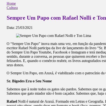
Home
Cultura
Sempre Um Papo com Rafael Nolli e To
Data:
25/03/2021
O “Sempre Um Papo” inova mais uma vez, em função da pandemia, cr
escritor Rafael Nolli participa da live de lançamento do livro “Sr.
do Sempre Um Papo Youtube, Facebook e Instagram e terá mediação
sentido, durante a conversa, as pessoas que quiserem receber o li
felizardos. E, quando o comércio reabrir, os livros autografados es
seus donos.
O Sempre Um Papo, em Araxá, é viabilizado com o patrocínio da C
Sr. Bigodes Era o Seu Nome
Sabemos que à noite todos os gatos são pardos. Sabemos que os g
Sabemos que gato miador não é bom caçador. Sabemos que, haja o
Rafael
Nolli é natural de Araxá. Formado em Letras e Geografia.
possui oito obras, sendo duas em formato e-book (Isca, poemas, 2