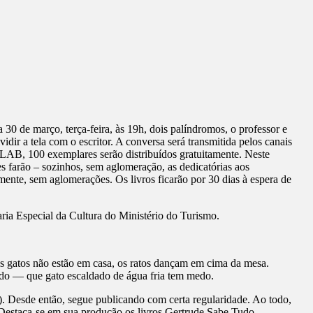
 de março, terça-feira, às 19h, dois palíndromos, o professor e
idir a tela com o escritor. A conversa será transmitida pelos canais
LAB, 100 exemplares serão distribuídos gratuitamente. Neste
s farão – sozinhos, sem aglomeração, as dedicatórias aos
amente, sem aglomerações. Os livros ficarão por 30 dias à espera de
ia Especial da Cultura do Ministério do Turismo.
s gatos não estão em casa, os ratos dançam em cima da mesa.
do — que gato escaldado de água fria tem medo.
. Desde então, segue publicando com certa regularidade. Ao todo,
 Destaca-se em sua produção os livros Gertrude Sabe Tudo