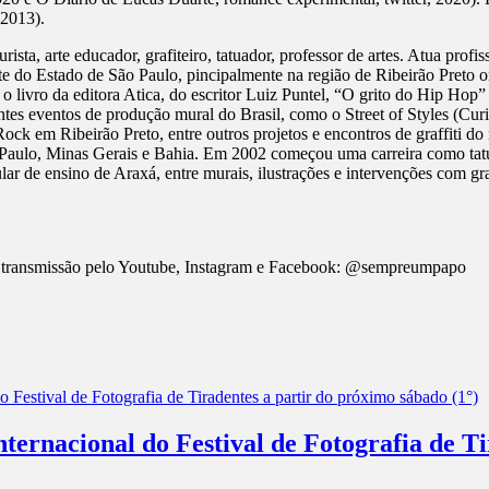
 2013).
aturista, arte educador, grafiteiro, tatuador, professor de artes. Atua pr
 norte do Estado de São Paulo, pincipalmente na região de Ribeirão Preto
o livro da editora Atica, do escritor Luiz Puntel, “O grito do Hip Hop”
es eventos de produção mural do Brasil, como o Street of Styles (Curit
 em Ribeirão Preto, entre outros projetos e encontros de graffiti do n
o Paulo, Minas Gerais e Bahia. Em 2002 começou uma carreira como tatu
lar de ensino de Araxá, entre murais, ilustrações e intervenções com gr
a
om transmissão pelo Youtube, Instagram e Facebook: @sempreumpapo
ernacional do Festival de Fotografia de Ti