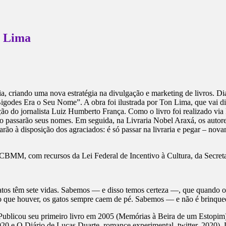
n Lima
iando uma nova estratégia na divulgação e marketing de livros. Dia 30
 Bigodes Era o Seu Nome”. A obra foi ilustrada por Ton Lima, que vai div
 do jornalista Luiz Humberto França. Como o livro foi realizado via 
vro passarão seus nomes. Em seguida, na Livraria Nobel Araxá, os autore
tarão à disposição dos agraciados: é só passar na livraria e pegar – nov
BMM, com recursos da Lei Federal de Incentivo à Cultura, da Secretar
atos têm sete vidas. Sabemos — e disso temos certeza —, que quando o
 que houver, os gatos sempre caem de pé. Sabemos — e não é brinque
 Publicou seu primeiro livro em 2005 (Memórias à Beira de um Estopim)
020 e O Diário de Lucas Duarte, romance experimental, twitter, 2020).