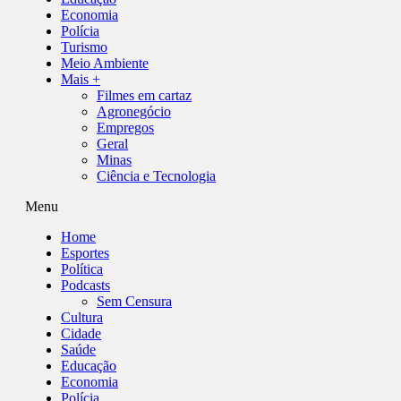
Economia
Polícia
Turismo
Meio Ambiente
Mais +
Filmes em cartaz
Agronegócio
Empregos
Geral
Minas
Ciência e Tecnologia
Menu
Home
Esportes
Política
Podcasts
Sem Censura
Cultura
Cidade
Saúde
Educação
Economia
Polícia