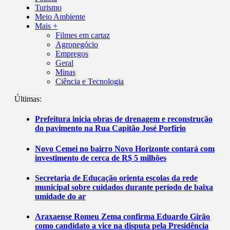
Turismo
Meio Ambiente
Mais +
Filmes em cartaz
Agronegócio
Empregos
Geral
Minas
Ciência e Tecnologia
Últimas:
Prefeitura inicia obras de drenagem e reconstrução
do pavimento na Rua Capitão José Porfírio
Novo Cemei no bairro Novo Horizonte contará com
investimento de cerca de R$ 5 milhões
Secretaria de Educação orienta escolas da rede
municipal sobre cuidados durante período de baixa
umidade do ar
Araxaense Romeu Zema confirma Eduardo Girão
como candidato a vice na disputa pela Presidência