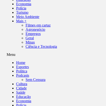
Economia
Polícia
Turismo
Meio Ambiente
Mais +
Filmes em cartaz
Agronegócio
Empregos
Geral
Minas
Ciência e Tecnologia
Menu
Home
Esportes
Política
Podcasts
Sem Censura
Cultura
Cidade
Saúde
Educação
Economia
Polícia