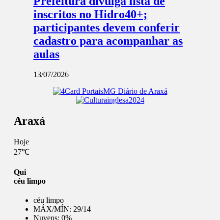
Prefeitura divulga lista de
inscritos no Hidro40+;
participantes devem conferir
cadastro para acompanhar as
aulas
13/07/2026
Araxá
Hoje
27℃
Qui
céu limpo
céu limpo
MÁX/MÍN:
29/14
Nuvens:
0%